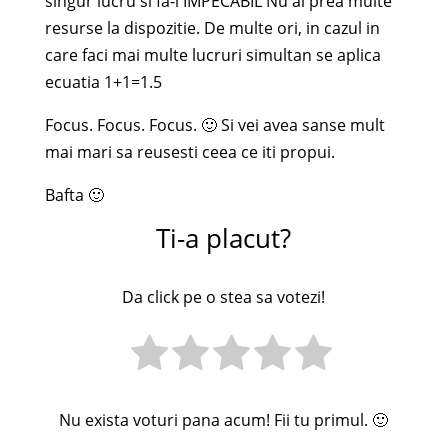
singur lucru si fa-l IMPECABIL Nu ai prea multe
resurse la dispozitie. De multe ori, in cazul in
care faci mai multe lucruri simultan se aplica
ecuatia 1+1=1.5
Focus. Focus. Focus. 🙂 Si vei avea sanse mult
mai mari sa reusesti ceea ce iti propui.
Bafta 🙂
Ti-a placut?
Da click pe o stea sa votezi!
Nu exista voturi pana acum! Fii tu primul. 🙂