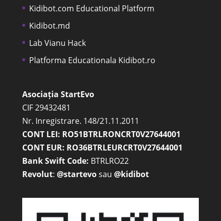
Kidibot.com Educational Platform
Kidibot.md
Lab Vianu Hack
Platforma Educationala Kidibot.ro
Asociația StartEvo
CIF 29432481
Nr. Inregistrare. 148/21.11.2011
CONT LEI: RO51BTRLRONCRT0V27644001
CONT EUR: RO36BTRLEURCRT0V27644001
Bank Swift Code:
BTRLRO22
Revolut
:
@startevo
sau
@kidibot