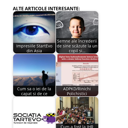
ALTE ARTICOLE INTERESANTE:
Semne ale încrederii
Impresiile StartEvo
de sine scăzute la un
din Asia
copil și…
Cum sa o iei de la
ADPKD/Rinichi
capat si de ce
Polichistici
Cum a fost la IHR