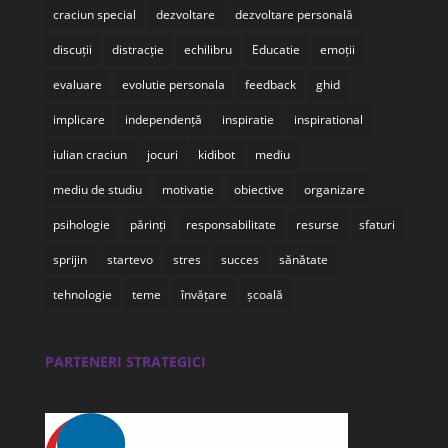
craciun special
dezvoltare
dezvoltare personală
discuții
distracție
echilibru
Educatie
emoții
evaluare
evolutie personala
feedback
ghid
implicare
independență
inspiratie
inspirational
iulian craciun
jocuri
kidibot
mediu
mediu de studiu
motivatie
obiective
organizare
psihologie
părinți
responsabilitate
resurse
sfaturi
sprijin
startevo
stres
succes
sănătate
tehnologie
teme
învățare
școală
PARTENERI STRATEGICI