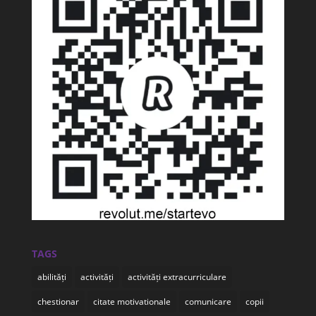
TAGS
abilități
activități
activități extracurriculare
chestionar
citate motivationale
comunicare
copii