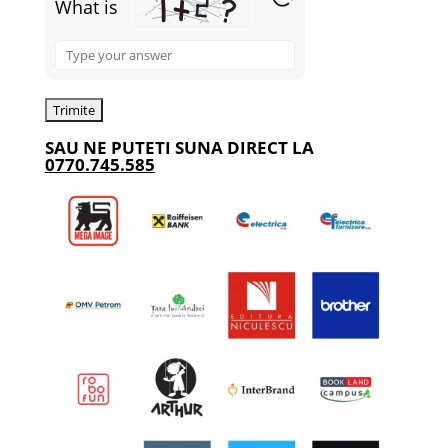
What is
Solve
the
math
problem
SAU NE PUTETI SUNA DIRECT LA
shown
0770.745.585
in
the
image
to
continue.