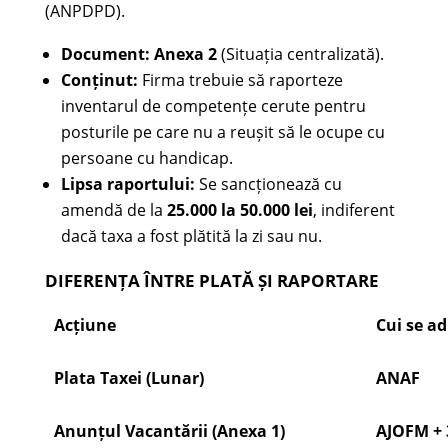
(ANPDPD).
Document:
Anexa 2
(Situația centralizată).
Conținut:
Firma trebuie să raporteze
inventarul de competențe cerute pentru
posturile pe care nu a reușit să le ocupe cu
persoane cu handicap.
Lipsa raportului:
Se sancționează cu
amendă de la
25.000 la 50.000 lei
, indiferent
dacă taxa a fost plătită la zi sau nu.
DIFERENȚA ÎNTRE PLATĂ ȘI RAPORTARE
Acțiune
Cui se a
Plata Taxei (Lunar)
ANAF
Anunțul Vacantării (Anexa 1)
AJOFM + 