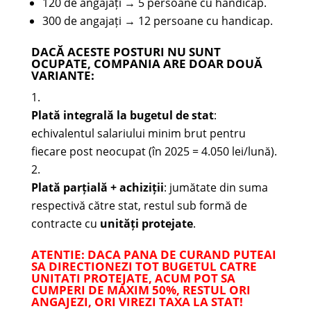
120 de angajați → 5 persoane cu handicap.
300 de angajați → 12 persoane cu handicap.
DACĂ ACESTE POSTURI NU SUNT
OCUPATE, COMPANIA ARE DOAR DOUĂ
VARIANTE:
Plată integrală la bugetul de stat
:
echivalentul salariului minim brut pentru
fiecare post neocupat (în 2025 = 4.050 lei/lună).
Plată parțială + achiziții
: jumătate din suma
respectivă către stat, restul sub formă de
contracte cu
unități protejate
.
ATENTIE: DACA PANA DE CURAND PUTEAI
SA DIRECTIONEZI TOT BUGETUL CATRE
UNITATI PROTEJATE, ACUM POT SA
CUMPERI DE MAXIM 50%, RESTUL ORI
ANGAJEZI, ORI VIREZI TAXA LA STAT!