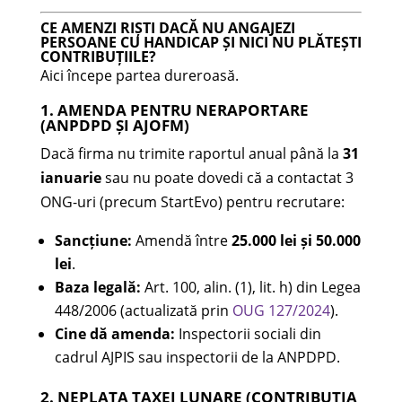
CE AMENZI RIȘTI DACĂ NU ANGAJEZI
PERSOANE CU HANDICAP ȘI NICI NU PLĂTEȘTI
CONTRIBUȚIILE?
Aici începe partea dureroasă.
1. AMENDA PENTRU NERAPORTARE
(ANPDPD ȘI AJOFM)
Dacă firma nu trimite raportul anual până la
31
ianuarie
sau nu poate dovedi că a contactat 3
ONG-uri (precum StartEvo) pentru recrutare:
Sancțiune:
Amendă între
25.000 lei și 50.000
lei
.
Baza legală:
Art. 100, alin. (1), lit. h) din Legea
448/2006 (actualizată prin
OUG 127/2024
).
Cine dă amenda:
Inspectorii sociali din
cadrul AJPIS sau inspectorii de la ANPDPD.
2. NEPLATA TAXEI LUNARE (CONTRIBUȚIA