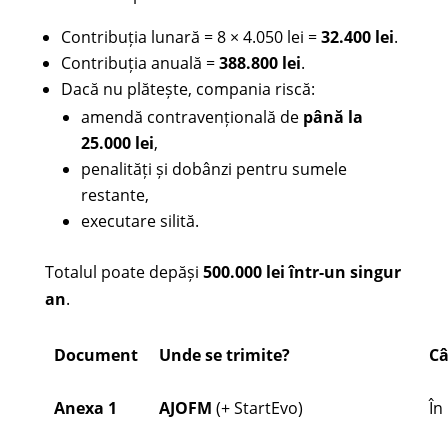
Contribuția lunară = 8 × 4.050 lei =
32.400 lei
.
Contribuția anuală =
388.800 lei
.
Dacă nu plătește, compania riscă:
amendă contravențională de
până la
25.000 lei
,
penalități și dobânzi pentru sumele
restante,
executare silită.
Totalul poate depăși
500.000 lei într-un singur
an
.
Document
Unde se trimite?
C
Anexa 1
AJOFM
(+ StartEvo)
În