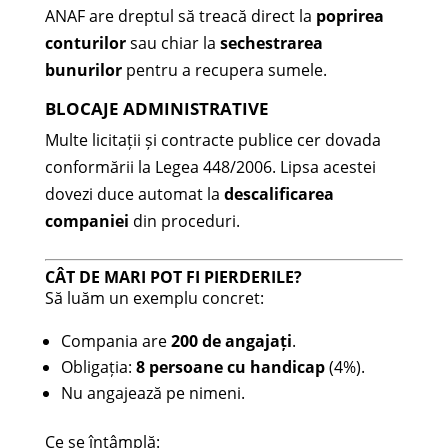
ANAF are dreptul să treacă direct la
poprirea
conturilor
sau chiar la
sechestrarea
bunurilor
pentru a recupera sumele.
BLOCAJE ADMINISTRATIVE
Multe licitații și contracte publice cer dovada
conformării la Legea 448/2006. Lipsa acestei
dovezi duce automat la
descalificarea
companiei
din proceduri.
CÂT DE MARI POT FI PIERDERILE?
Să luăm un exemplu concret:
Compania are
200 de angajați
.
Obligația:
8 persoane cu handicap
(4%).
Nu angajează pe nimeni.
Ce se întâmplă: