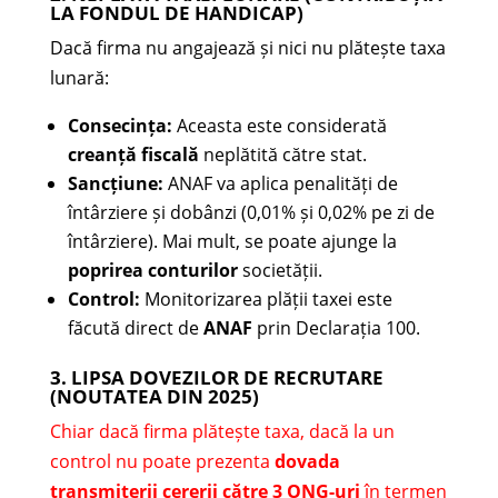
LA FONDUL DE HANDICAP)
Dacă firma nu angajează și nici nu plătește taxa
lunară:
Consecința:
Aceasta este considerată
creanță fiscală
neplătită către stat.
Sancțiune:
ANAF va aplica penalități de
întârziere și dobânzi (0,01% și 0,02% pe zi de
întârziere). Mai mult, se poate ajunge la
poprirea conturilor
societății.
Control:
Monitorizarea plății taxei este
făcută direct de
ANAF
prin Declarația 100.
3. LIPSA DOVEZILOR DE RECRUTARE
(NOUTATEA DIN 2025)
Chiar dacă firma plătește taxa, dacă la un
control nu poate prezenta
dovada
transmiterii cererii către 3 ONG-uri
în termen