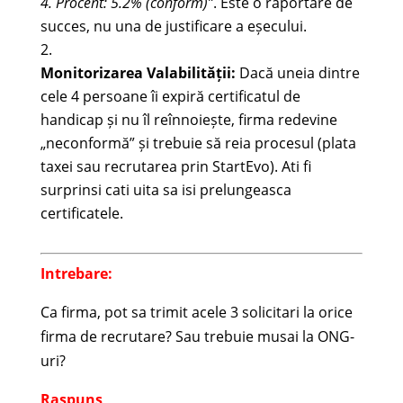
4. Procent: 5.2% (conform)”
. Este o raportare de
succes, nu una de justificare a eșecului.
Monitorizarea Valabilității:
Dacă uneia dintre
cele 4 persoane îi expiră certificatul de
handicap și nu îl reînnoiește, firma redevine
„neconformă” și trebuie să reia procesul (plata
taxei sau recrutarea prin StartEvo). Ati fi
surprinsi cati uita sa isi prelungeasca
certificatele.
Intrebare:
Ca firma, pot sa trimit acele 3 solicitari la orice
firma de recrutare? Sau trebuie musai la ONG-
uri?
Raspuns