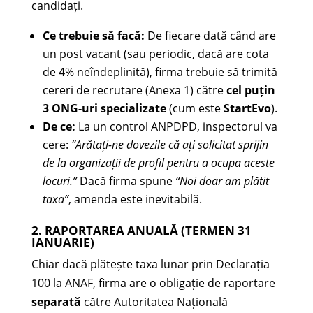
candidați.
Ce trebuie să facă:
De fiecare dată când are
un post vacant (sau periodic, dacă are cota
de 4% neîndeplinită), firma trebuie să trimită
cereri de recrutare (Anexa 1) către
cel puțin
3 ONG-uri specializate
(cum este
StartEvo
).
De ce:
La un control ANPDPD, inspectorul va
cere:
“Arătați-ne dovezile că ați solicitat sprijin
de la organizații de profil pentru a ocupa aceste
locuri.”
Dacă firma spune
“Noi doar am plătit
taxa”
, amenda este inevitabilă.
2. RAPORTAREA ANUALĂ (TERMEN 31
IANUARIE)
Chiar dacă plătește taxa lunar prin Declarația
100 la ANAF, firma are o obligație de raportare
separată
către Autoritatea Națională