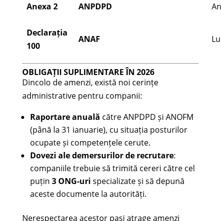
Anexa 2
ANPDPD
An
Declarația
ANAF
Lu
100
OBLIGAȚII SUPLIMENTARE ÎN 2026
Dincolo de amenzi, există noi cerințe
administrative pentru companii:
Raportare anuală
către ANPDPD și ANOFM
(până la 31 ianuarie), cu situația posturilor
ocupate și competențele cerute.
Dovezi ale demersurilor de recrutare
:
companiile trebuie să trimită cereri către cel
puțin
3 ONG-uri
specializate și să depună
aceste documente la autorități.
Nerespectarea acestor pași atrage amenzi