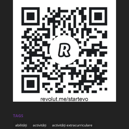
TAGS
abilități
activități
activități extracurriculare