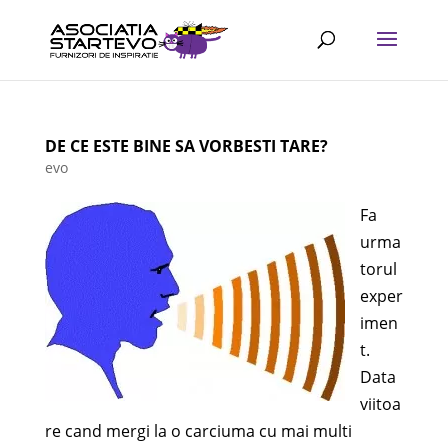
DE CE ESTE BINE SA VORBESTI TARE?
evo
Fa
urma
torul
exper
imen
t.
Data
viitoa
re cand mergi la o carciuma cu mai multi