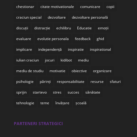
chestionar
citate motivationale
comunicare
copii
craciun special
dezvoltare
dezvoltare personală
discuții
distracție
echilibru
Educatie
emoții
evaluare
evolutie personala
feedback
ghid
implicare
independență
inspiratie
inspirational
iulian craciun
jocuri
kidibot
mediu
mediu de studiu
motivatie
obiective
organizare
psihologie
părinți
responsabilitate
resurse
sfaturi
sprijin
startevo
stres
succes
sănătate
tehnologie
teme
învățare
școală
PARTENERI STRATEGICI