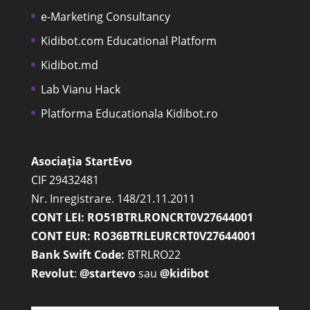
e-Marketing Consultancy
Kidibot.com Educational Platform
Kidibot.md
Lab Vianu Hack
Platforma Educationala Kidibot.ro
Asociația StartEvo
CIF 29432481
Nr. Inregistrare. 148/21.11.2011
CONT LEI: RO51BTRLRONCRT0V27644001
CONT EUR: RO36BTRLEURCRT0V27644001
Bank Swift Code:
BTRLRO22
Revolut
:
@startevo
sau
@kidibot