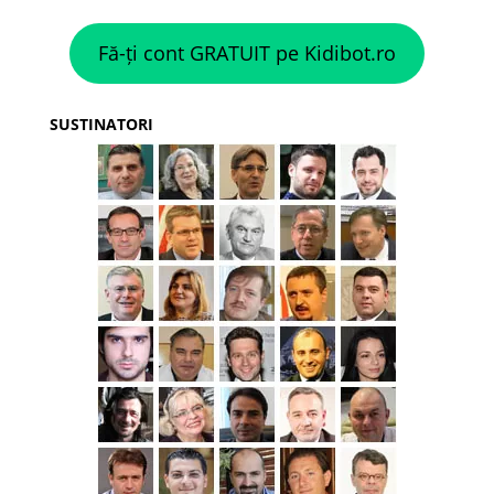
Fă-ți cont GRATUIT pe Kidibot.ro
SUSTINATORI