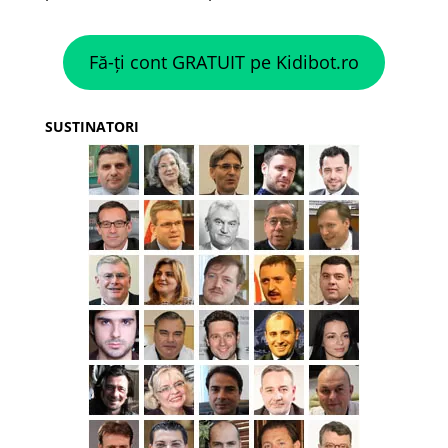
Fă-ți cont GRATUIT pe Kidibot.ro
SUSTINATORI