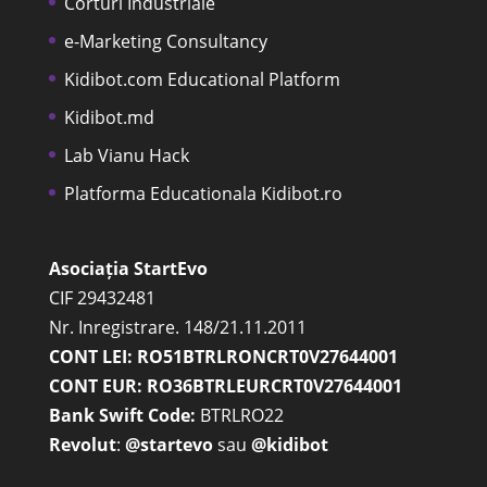
Corturi Industriale
e-Marketing Consultancy
Kidibot.com Educational Platform
Kidibot.md
Lab Vianu Hack
Platforma Educationala Kidibot.ro
Asociația StartEvo
CIF 29432481
Nr. Inregistrare. 148/21.11.2011
CONT LEI: RO51BTRLRONCRT0V27644001
CONT EUR: RO36BTRLEURCRT0V27644001
Bank Swift Code:
BTRLRO22
Revolut
:
@startevo
sau
@kidibot