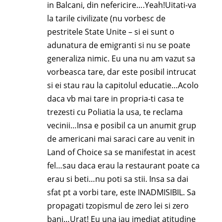
in Balcani, din nefericire….Yeah!Uitati-va
la tarile civilizate (nu vorbesc de
pestritele State Unite – si ei sunt o
adunatura de emigranti si nu se poate
generaliza nimic. Eu una nu am vazut sa
vorbeasca tare, dar este posibil intrucat
si ei stau rau la capitolul educatie…Acolo
daca vb mai tare in propria-ti casa te
trezesti cu Poliatia la usa, te reclama
vecinii…Insa e posibil ca un anumit grup
de americani mai saraci care au venit in
Land of Choice sa se manifestat in acest
fel…sau daca erau la restaurant poate ca
erau si beti…nu poti sa stii. Insa sa dai
sfat pt a vorbi tare, este INADMISIBIL. Sa
propagati tzopismul de zero lei si zero
bani…Urat! Eu una iau imediat atitudine