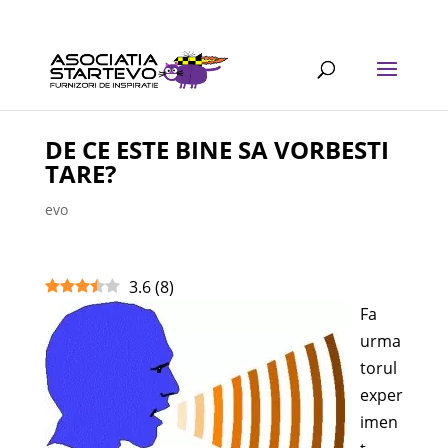
DE CE ESTE BINE SA VORBESTI
TARE?
evo
3.6
(
8
)
Fa
urma
torul
exper
imen