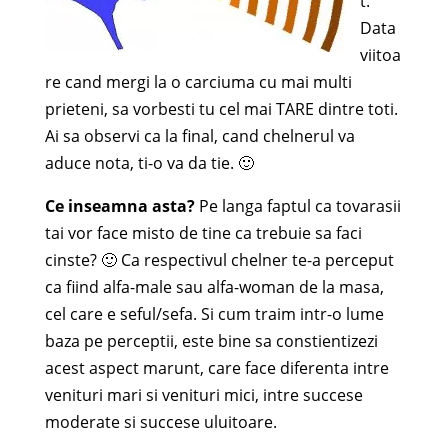
t.
Data
viitoa
re cand mergi la o carciuma cu mai multi
prieteni, sa vorbesti tu cel mai TARE dintre toti.
Ai sa observi ca la final, cand chelnerul va
aduce nota, ti-o va da tie. 🙂
Ce inseamna asta?
Pe langa faptul ca tovarasii
tai vor face misto de tine ca trebuie sa faci
cinste? 🙂 Ca respectivul chelner te-a perceput
ca fiind alfa-male sau alfa-woman de la masa,
cel care e seful/sefa. Si cum traim intr-o lume
baza pe perceptii, este bine sa constientizezi
acest aspect marunt, care face diferenta intre
venituri mari si venituri mici, intre succese
moderate si succese uluitoare.