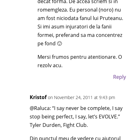
decat forma. De accea scriem si in
romemgleza. Eu personal (noro) nu
am fost niciodata fanul lui Pruteanu.
Si imi asum injuratori de la fanii
formei, preferand sa ma concentrez
pe fond 🙂
Mersi frumos pentru atentionare. O
rezolv acu.
Reply
Kristof
on November 24, 2011 at 9:43 pm
@Raluca: “I say never be complete, I say
stop being perfect, I say, let’s EVOLVE.”
Tyler Durden, Fight Club.
Din punctul meu de vedere cu ajutorul