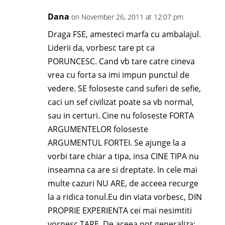
Dana
on November 26, 2011 at 12:07 pm
Draga FSE, amesteci marfa cu ambalajul.
Liderii da, vorbesc tare pt ca
PORUNCESC. Cand vb tare catre cineva
vrea cu forta sa imi impun punctul de
vedere. SE foloseste cand suferi de sefie,
caci un sef civilizat poate sa vb normal,
sau in certuri. Cine nu foloseste FORTA
ARGUMENTELOR foloseste
ARGUMENTUL FORTEI. Se ajunge la a
vorbi tare chiar a tipa, insa CINE TIPA nu
inseamna ca are si dreptate. In cele mai
multe cazuri NU ARE, de acceea recurge
la a ridica tonul.Eu din viata vorbesc, DIN
PROPRIE EXPERIENTA cei mai nesimtiti
vornesc TARE. De aceea pot generaliza: