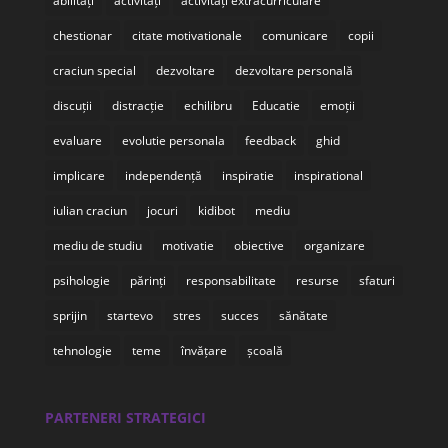
abilități
activități
activități extracurriculare
chestionar
citate motivationale
comunicare
copii
craciun special
dezvoltare
dezvoltare personală
discuții
distracție
echilibru
Educatie
emoții
evaluare
evolutie personala
feedback
ghid
implicare
independență
inspiratie
inspirational
iulian craciun
jocuri
kidibot
mediu
mediu de studiu
motivatie
obiective
organizare
psihologie
părinți
responsabilitate
resurse
sfaturi
sprijin
startevo
stres
succes
sănătate
tehnologie
teme
învățare
școală
PARTENERI STRATEGICI