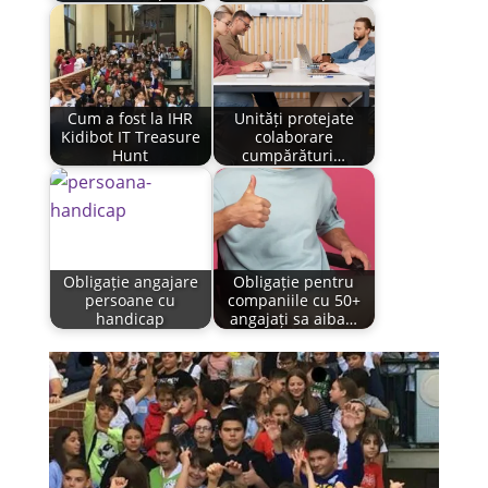
Cum a fost la IHR
Unități protejate
Kidibot IT Treasure
colaborare
Hunt
cumpărături…
Obligație angajare
Obligație pentru
persoane cu
companiile cu 50+
handicap
angajați sa aiba…