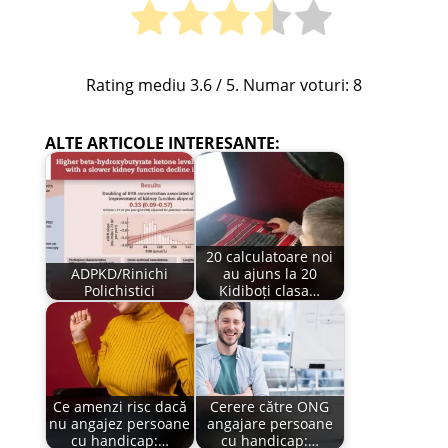
Rating mediu
3.6
/ 5. Numar voturi:
8
ALTE ARTICOLE INTERESANTE:
20 calculatoare noi
ADPKD/Rinichi
au ajuns la 20
Polichistici
Kidiboți clasa…
Ce amenzi risc dacă
Cerere către ONG
nu angajez persoane
angajare persoane
cu handicap:…
cu handicap:…