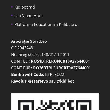
Kidibot.md
Lab Vianu Hack
Platforma Educationala Kidibot.ro
Asociația StartEvo
CIF 29432481
Nr. Inregistrare. 148/21.11.2011
CONT LEI: RO51BTRLRONCRT0V27644001
CONT EUR: RO36BTRLEURCRT0V27644001
Bank Swift Code:
BTRLRO22
Revolut
:
@startevo
sau
@kidibot