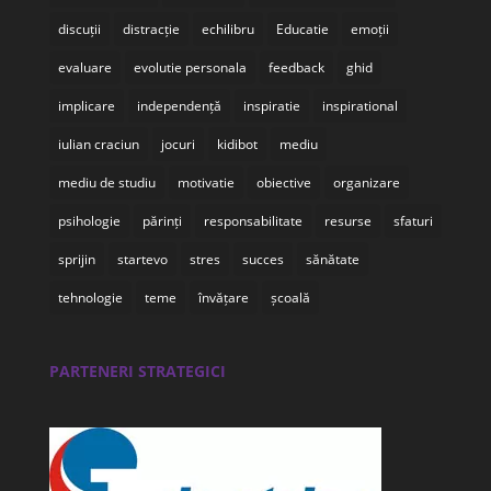
discuții
distracție
echilibru
Educatie
emoții
evaluare
evolutie personala
feedback
ghid
implicare
independență
inspiratie
inspirational
iulian craciun
jocuri
kidibot
mediu
mediu de studiu
motivatie
obiective
organizare
psihologie
părinți
responsabilitate
resurse
sfaturi
sprijin
startevo
stres
succes
sănătate
tehnologie
teme
învățare
școală
PARTENERI STRATEGICI