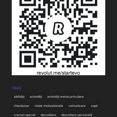
TAGS
abilități
activități
activități extracurriculare
chestionar
citate motivationale
comunicare
copii
craciun special
dezvoltare
dezvoltare personală