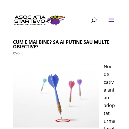
CUM E MAI BINE? SA AI PUTINE SAU MULTE
OBIECTIVE?
evo
Noi
de
cativ
a ani
am
adop
tat
urma
torul