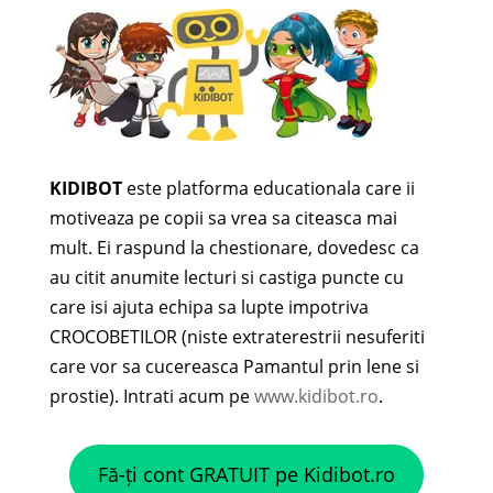
KIDIBOT
este platforma educationala care ii
motiveaza pe copii sa vrea sa citeasca mai
mult. Ei raspund la chestionare, dovedesc ca
au citit anumite lecturi si castiga puncte cu
care isi ajuta echipa sa lupte impotriva
CROCOBETILOR (niste extraterestrii nesuferiti
care vor sa cucereasca Pamantul prin lene si
prostie). Intrati acum pe
www.kidibot.ro
.
Fă-ți cont GRATUIT pe Kidibot.ro