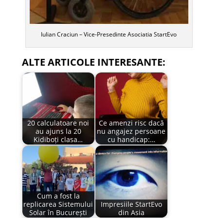
Iulian Craciun – Vice-Presedinte Asociatia StartEvo
ALTE ARTICOLE INTERESANTE:
20 calculatoare noi
Ce amenzi risc dacă
au ajuns la 20
nu angajez persoane
Kidiboți clasa…
cu handicap:…
Cum a fost la
replicarea Sistemului
Impresiile StartEvo
Solar în București
din Asia