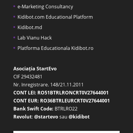
e-Marketing Consultancy
Kidibot.com Educational Platform
Kidibot.md
Lab Vianu Hack
Platforma Educationala Kidibot.ro
Asociația StartEvo
CIF 29432481
Nr. Inregistrare. 148/21.11.2011
CONT LEI: RO51BTRLRONCRT0V27644001
CONT EUR: RO36BTRLEURCRT0V27644001
Bank Swift Code:
BTRLRO22
Revolut
:
@startevo
sau
@kidibot