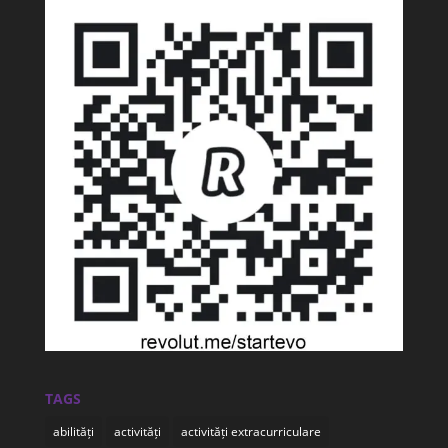
TAGS
abilități
activități
activități extracurriculare