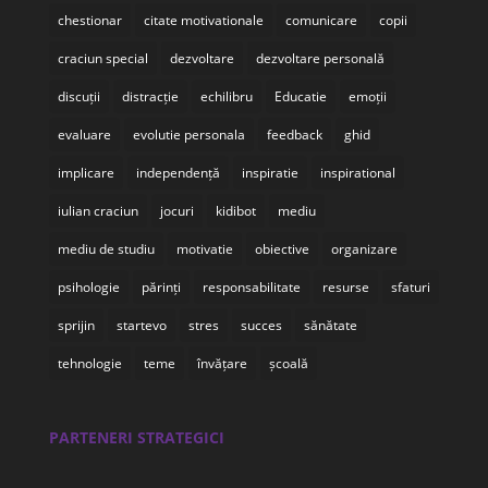
chestionar
citate motivationale
comunicare
copii
craciun special
dezvoltare
dezvoltare personală
discuții
distracție
echilibru
Educatie
emoții
evaluare
evolutie personala
feedback
ghid
implicare
independență
inspiratie
inspirational
iulian craciun
jocuri
kidibot
mediu
mediu de studiu
motivatie
obiective
organizare
psihologie
părinți
responsabilitate
resurse
sfaturi
sprijin
startevo
stres
succes
sănătate
tehnologie
teme
învățare
școală
PARTENERI STRATEGICI