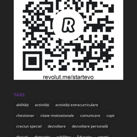
TAGS
abilități
activități
activități extracurriculare
chestionar
citate motivationale
comunicare
copii
craciun special
dezvoltare
dezvoltare personală
discuții
distracție
echilibru
Educatie
emoții