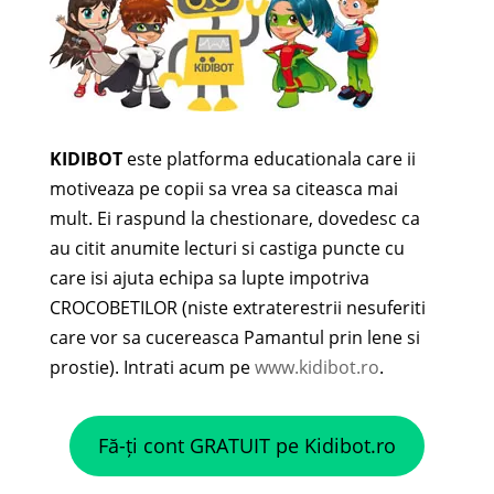
KIDIBOT
este platforma educationala care ii
motiveaza pe copii sa vrea sa citeasca mai
mult. Ei raspund la chestionare, dovedesc ca
au citit anumite lecturi si castiga puncte cu
care isi ajuta echipa sa lupte impotriva
CROCOBETILOR (niste extraterestrii nesuferiti
care vor sa cucereasca Pamantul prin lene si
prostie). Intrati acum pe
www.kidibot.ro
.
Fă-ți cont GRATUIT pe Kidibot.ro