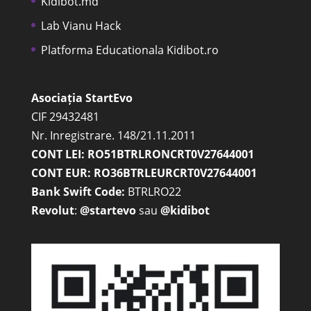
Kidibot.md
Lab Vianu Hack
Platforma Educationala Kidibot.ro
Asociația StartEvo
CIF 29432481
Nr. Inregistrare. 148/21.11.2011
CONT LEI: RO51BTRLRONCRT0V27644001
CONT EUR: RO36BTRLEURCRT0V27644001
Bank Swift Code:
BTRLRO22
Revolut
:
@startevo
sau
@kidibot