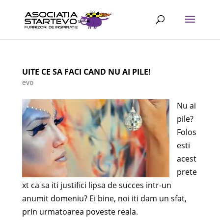
UITE CE SA FACI CAND NU AI PILE!
evo
Nu ai
pile?
Folos
esti
acest
prete
xt ca sa iti justifici lipsa de succes intr-un
anumit domeniu? Ei bine, noi iti dam un sfat,
prin urmatoarea poveste reala.