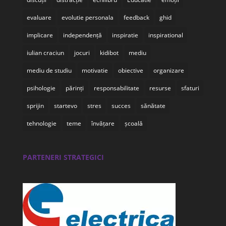
evaluare
evolutie personala
feedback
ghid
implicare
independență
inspiratie
inspirational
iulian craciun
jocuri
kidibot
mediu
mediu de studiu
motivatie
obiective
organizare
psihologie
părinți
responsabilitate
resurse
sfaturi
sprijin
startevo
stres
succes
sănătate
tehnologie
teme
învățare
școală
PARTENERI STRATEGICI