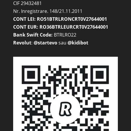
CIF 29432481
Nr. Inregistrare. 148/21.11.2011
CONT LEI: RO51BTRLRONCRT0V27644001
CONT EUR: RO36BTRLEURCRT0V27644001
Bank Swift Code:
BTRLRO22
Revolut
:
@startevo
sau
@kidibot