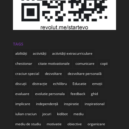
TAGS
abilități
activități
activități extracurriculare
chestionar
citate motivationale
comunicare
copii
craciun special
dezvoltare
dezvoltare personală
discuții
distracție
echilibru
Educatie
emoții
evaluare
evolutie personala
feedback
ghid
implicare
independență
inspiratie
inspirational
iulian craciun
jocuri
kidibot
mediu
mediu de studiu
motivatie
obiective
organizare