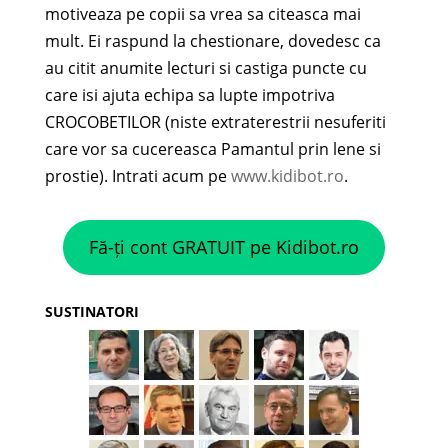
motiveaza pe copii sa vrea sa citeasca mai
mult. Ei raspund la chestionare, dovedesc ca
au citit anumite lecturi si castiga puncte cu
care isi ajuta echipa sa lupte impotriva
CROCOBETILOR (niste extraterestrii nesuferiti
care vor sa cucereasca Pamantul prin lene si
prostie). Intrati acum pe
www.kidibot.ro
.
Fă-ți cont GRATUIT pe Kidibot.ro
SUSTINATORI