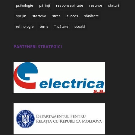
psihologie
părinți
responsabilitate
resurse
sfaturi
sprijin
startevo
stres
succes
sănătate
tehnologie
teme
învățare
școală
PARTENERI STRATEGICI