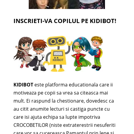
INSCRIETI-VA COPILUL PE KIDIBOT!
KIDIBOT
este platforma educationala care ii
motiveaza pe copii sa vrea sa citeasca mai
mult. Ei raspund la chestionare, dovedesc ca
au citit anumite lecturi si castiga puncte cu
care isi ajuta echipa sa lupte impotriva
CROCOBETILOR (niste extraterestrii nesuferiti
care vor sa cucereasca Pamantul prin lene si