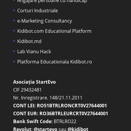
Angajare persoane cu handicap
Corturi Industriale
e-Marketing Consultancy
Kidibot.com Educational Platform
Kidibot.md
Lab Vianu Hack
Platforma Educationala Kidibot.ro
Asociația StartEvo
CIF 29432481
Nr. Inregistrare. 148/21.11.2011
CONT LEI: RO51BTRLRONCRT0V27644001
CONT EUR: RO36BTRLEURCRT0V27644001
Bank Swift Code:
BTRLRO22
Revolut
:
@startevo
sau
@kidibot