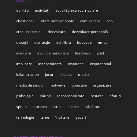
TAGS
abilități
activități
activități extracurriculare
chestionar
citate motivationale
comunicare
copii
craciun special
dezvoltare
dezvoltare personală
discuții
distracție
echilibru
Educatie
emoții
evaluare
evolutie personala
feedback
ghid
implicare
independență
inspiratie
inspirational
iulian craciun
jocuri
kidibot
mediu
mediu de studiu
motivatie
obiective
organizare
psihologie
părinți
responsabilitate
resurse
sfaturi
sprijin
startevo
stres
succes
sănătate
tehnologie
teme
învățare
școală