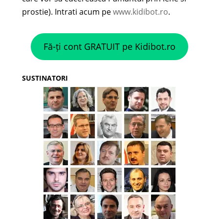
prostie). Intrati acum pe
www.kidibot.ro
.
Fă-ți cont GRATUIT pe Kidibot.ro
SUSTINATORI