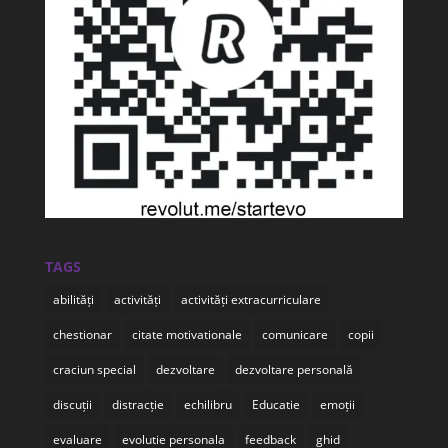
TAGS
abilități
activități
activități extracurriculare
chestionar
citate motivationale
comunicare
copii
craciun special
dezvoltare
dezvoltare personală
discuții
distracție
echilibru
Educatie
emoții
evaluare
evolutie personala
feedback
ghid