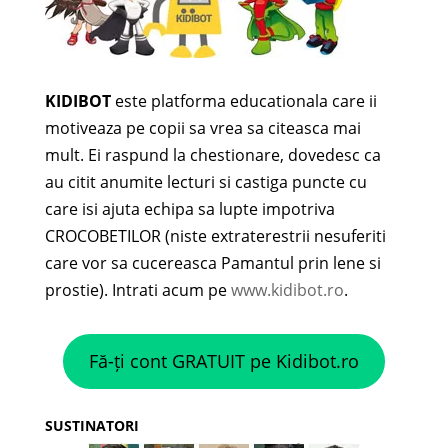
KIDIBOT
este platforma educationala care ii
motiveaza pe copii sa vrea sa citeasca mai
mult. Ei raspund la chestionare, dovedesc ca
au citit anumite lecturi si castiga puncte cu
care isi ajuta echipa sa lupte impotriva
CROCOBETILOR (niste extraterestrii nesuferiti
care vor sa cucereasca Pamantul prin lene si
prostie). Intrati acum pe
www.kidibot.ro
.
Fă-ți cont GRATUIT pe Kidibot.ro
SUSTINATORI