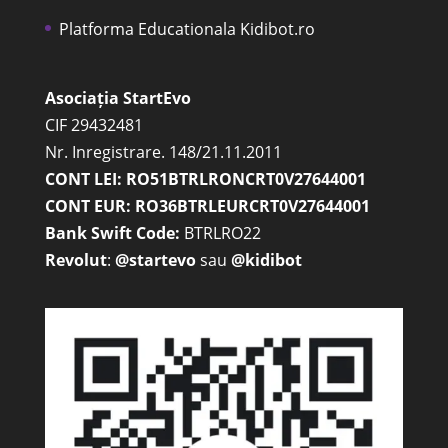
Platforma Educationala Kidibot.ro
Asociația StartEvo
CIF 29432481
Nr. Inregistrare. 148/21.11.2011
CONT LEI: RO51BTRLRONCRT0V27644001
CONT EUR: RO36BTRLEURCRT0V27644001
Bank Swift Code:
BTRLRO22
Revolut
:
@startevo
sau
@kidibot