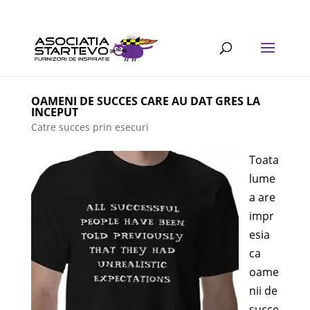
OAMENI DE SUCCES CARE AU DAT GRES LA
INCEPUT
Catre succes prin esecuri
Toata
lume
a are
impr
esia
ca
oame
nii de
succe