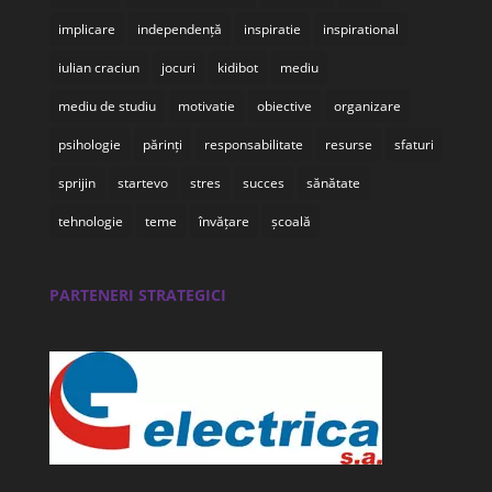
implicare
independență
inspiratie
inspirational
iulian craciun
jocuri
kidibot
mediu
mediu de studiu
motivatie
obiective
organizare
psihologie
părinți
responsabilitate
resurse
sfaturi
sprijin
startevo
stres
succes
sănătate
tehnologie
teme
învățare
școală
PARTENERI STRATEGICI