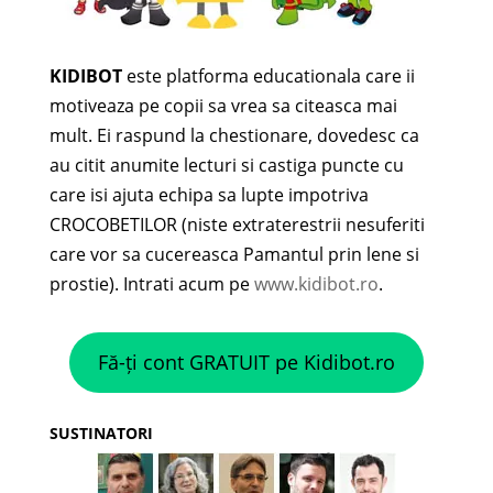
KIDIBOT
este platforma educationala care ii
motiveaza pe copii sa vrea sa citeasca mai
mult. Ei raspund la chestionare, dovedesc ca
au citit anumite lecturi si castiga puncte cu
care isi ajuta echipa sa lupte impotriva
CROCOBETILOR (niste extraterestrii nesuferiti
care vor sa cucereasca Pamantul prin lene si
prostie). Intrati acum pe
www.kidibot.ro
.
Fă-ți cont GRATUIT pe Kidibot.ro
SUSTINATORI