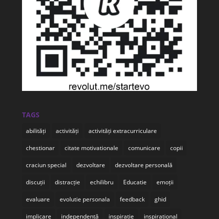
TAGS
abilități
activități
activități extracurriculare
chestionar
citate motivationale
comunicare
copii
craciun special
dezvoltare
dezvoltare personală
discuții
distracție
echilibru
Educatie
emoții
evaluare
evolutie personala
feedback
ghid
implicare
independență
inspiratie
inspirational