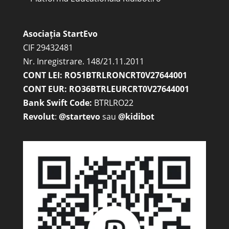
Asociația StartEvo
CIF 29432481
Nr. Inregistrare. 148/21.11.2011
CONT LEI: RO51BTRLRONCRT0V27644001
CONT EUR: RO36BTRLEURCRT0V27644001
Bank Swift Code:
BTRLRO22
Revolut
:
@startevo
sau
@kidibot