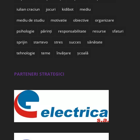
iulian craciun
jocuri
kidibot
mediu
mediu de studiu
motivatie
obiective
organizare
psihologie
părinți
responsabilitate
resurse
sfaturi
sprijin
startevo
stres
succes
sănătate
tehnologie
teme
învățare
școală
PARTENERI STRATEGICI