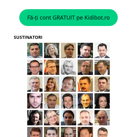
Fă-ți cont GRATUIT pe Kidibot.ro
SUSTINATORI