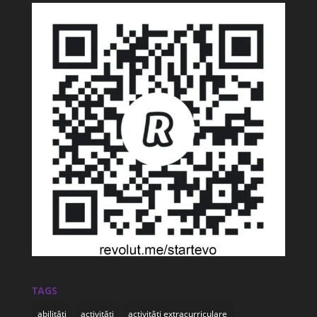
TAGS
abilități
activități
activități extracurriculare