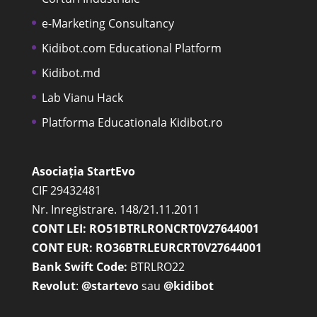
e-Marketing Consultancy
Kidibot.com Educational Platform
Kidibot.md
Lab Vianu Hack
Platforma Educationala Kidibot.ro
Asociația StartEvo
CIF 29432481
Nr. Inregistrare. 148/21.11.2011
CONT LEI: RO51BTRLRONCRT0V27644001
CONT EUR: RO36BTRLEURCRT0V27644001
Bank Swift Code:
BTRLRO22
Revolut
:
@startevo
sau
@kidibot