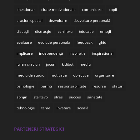
chestionar
citate motivationale
comunicare
copii
craciun special
dezvoltare
dezvoltare personală
discuții
distracție
echilibru
Educatie
emoții
evaluare
evolutie personala
feedback
ghid
implicare
independență
inspiratie
inspirational
iulian craciun
jocuri
kidibot
mediu
mediu de studiu
motivatie
obiective
organizare
psihologie
părinți
responsabilitate
resurse
sfaturi
sprijin
startevo
stres
succes
sănătate
tehnologie
teme
învățare
școală
PARTENERI STRATEGICI