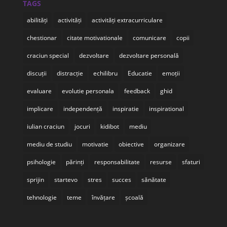
TAGS
abilități
activități
activități extracurriculare
chestionar
citate motivationale
comunicare
copii
craciun special
dezvoltare
dezvoltare personală
discuții
distracție
echilibru
Educatie
emoții
evaluare
evolutie personala
feedback
ghid
implicare
independență
inspiratie
inspirational
iulian craciun
jocuri
kidibot
mediu
mediu de studiu
motivatie
obiective
organizare
psihologie
părinți
responsabilitate
resurse
sfaturi
sprijin
startevo
stres
succes
sănătate
tehnologie
teme
învățare
școală