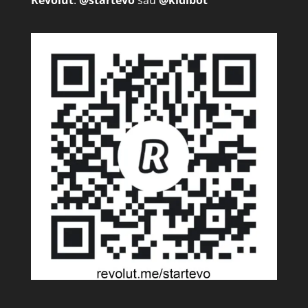
Revolut
:
@startevo
sau
@kidibot