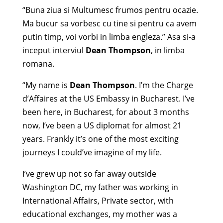
“Buna ziua si Multumesc frumos pentru ocazie.
Ma bucur sa vorbesc cu tine si pentru ca avem
putin timp, voi vorbi in limba engleza.” Asa si-a
inceput interviul
Dean Thompson
, in limba
romana.
“My name is
Dean Thompson
. I’m the Charge
d’Affaires at the US Embassy in Bucharest. I’ve
been here, in Bucharest, for about 3 months
now, I’ve been a US diplomat for almost 21
years. Frankly it’s one of the most exciting
journeys I could’ve imagine of my life.
I’ve grew up not so far away outside
Washington DC, my father was working in
International Affairs, Private sector, with
educational exchanges, my mother was a