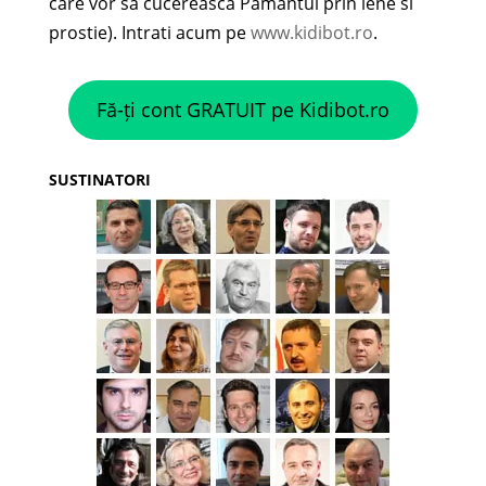
care vor sa cucereasca Pamantul prin lene si
prostie). Intrati acum pe
www.kidibot.ro
.
Fă-ți cont GRATUIT pe Kidibot.ro
SUSTINATORI