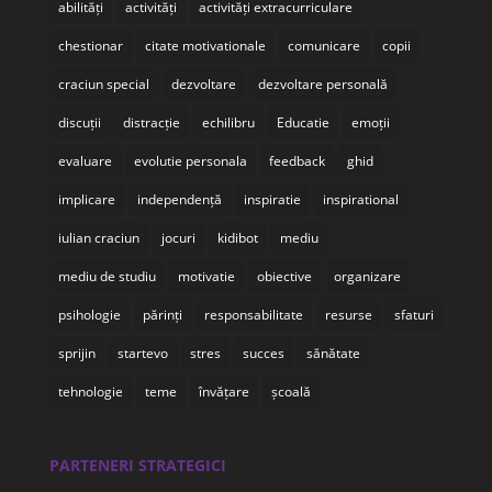
abilități
activități
activități extracurriculare
chestionar
citate motivationale
comunicare
copii
craciun special
dezvoltare
dezvoltare personală
discuții
distracție
echilibru
Educatie
emoții
evaluare
evolutie personala
feedback
ghid
implicare
independență
inspiratie
inspirational
iulian craciun
jocuri
kidibot
mediu
mediu de studiu
motivatie
obiective
organizare
psihologie
părinți
responsabilitate
resurse
sfaturi
sprijin
startevo
stres
succes
sănătate
tehnologie
teme
învățare
școală
PARTENERI STRATEGICI