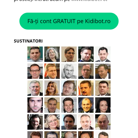
Fă-ți cont GRATUIT pe Kidibot.ro
SUSTINATORI