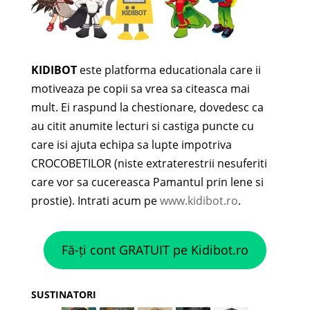
KIDIBOT
este platforma educationala care ii
motiveaza pe copii sa vrea sa citeasca mai
mult. Ei raspund la chestionare, dovedesc ca
au citit anumite lecturi si castiga puncte cu
care isi ajuta echipa sa lupte impotriva
CROCOBETILOR (niste extraterestrii nesuferiti
care vor sa cucereasca Pamantul prin lene si
prostie). Intrati acum pe
www.kidibot.ro
.
Fă-ți cont GRATUIT pe Kidibot.ro
SUSTINATORI