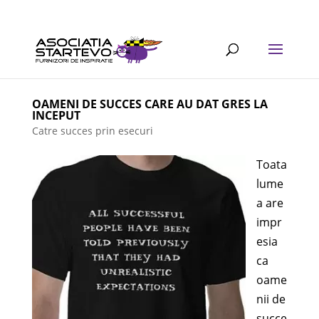
OAMENI DE SUCCES CARE AU DAT GRES LA
INCEPUT
Catre succes prin esecuri
Toata
lume
a are
impr
esia
ca
oame
nii de
succe