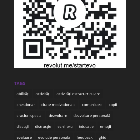
TAGS
abilități
activități
activități extracurriculare
chestionar
citate motivationale
comunicare
copii
craciun special
dezvoltare
dezvoltare personală
discuții
distracție
echilibru
Educatie
emoții
evaluare
evolutie personala
feedback
ghid