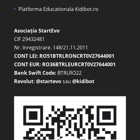
Platforma Educationala Kidibot.ro
Asociația StartEvo
CIF 29432481
Nr. Inregistrare. 148/21.11.2011
CONT LEI: RO51BTRLRONCRT0V27644001
CONT EUR: RO36BTRLEURCRT0V27644001
Bank Swift Code:
BTRLRO22
Revolut
:
@startevo
sau
@kidibot