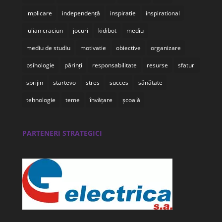
implicare
independență
inspiratie
inspirational
iulian craciun
jocuri
kidibot
mediu
mediu de studiu
motivatie
obiective
organizare
psihologie
părinți
responsabilitate
resurse
sfaturi
sprijin
startevo
stres
succes
sănătate
tehnologie
teme
învățare
școală
PARTENERI STRATEGICI