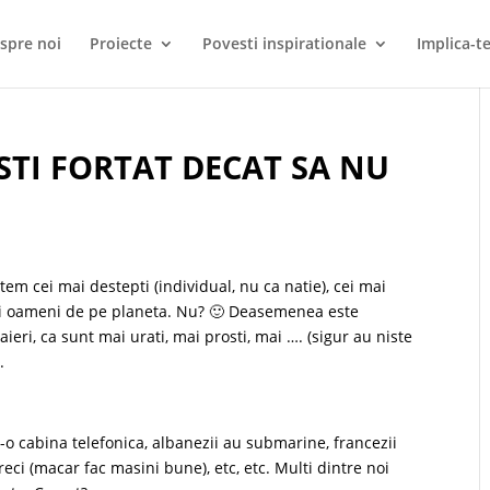
spre noi
Proiecte
Povesti inspirationale
Implica-te
STI FORTAT DECAT SA NU
em cei mai destepti (individual, nu ca natie), cei mai
eti oameni de pe planeta. Nu? 🙂 Deasemenea este
raieri, ca sunt mai urati, mai prosti, mai …. (sigur au niste
.
r-o cabina telefonica, albanezii au submarine, francezii
 reci (macar fac masini bune), etc, etc. Multi dintre noi