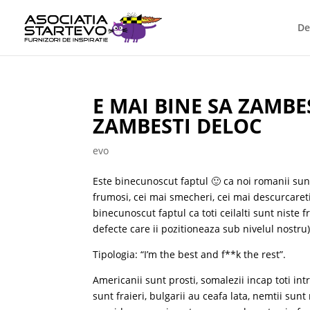
De
E MAI BINE SA ZAMBE
ZAMBESTI DELOC
evo
Este binecunoscut faptul 🙂 ca noi romanii sunt
frumosi, cei mai smecheri, cei mai descurcar
binecunoscut faptul ca toti ceilalti sunt niste f
defecte care ii pozitioneaza sub nivelul nostru)
Tipologia: “I’m the best and f**k the rest”.
Americanii sunt prosti, somalezii incap toti int
sunt fraieri, bulgarii au ceafa lata, nemtii sunt