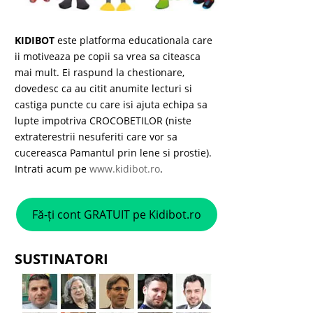
KIDIBOT
este platforma educationala care
ii motiveaza pe copii sa vrea sa citeasca
mai mult. Ei raspund la chestionare,
dovedesc ca au citit anumite lecturi si
castiga puncte cu care isi ajuta echipa sa
lupte impotriva CROCOBETILOR (niste
extraterestrii nesuferiti care vor sa
cucereasca Pamantul prin lene si prostie).
Intrati acum pe
www.kidibot.ro
.
Fă-ți cont GRATUIT pe Kidibot.ro
SUSTINATORI