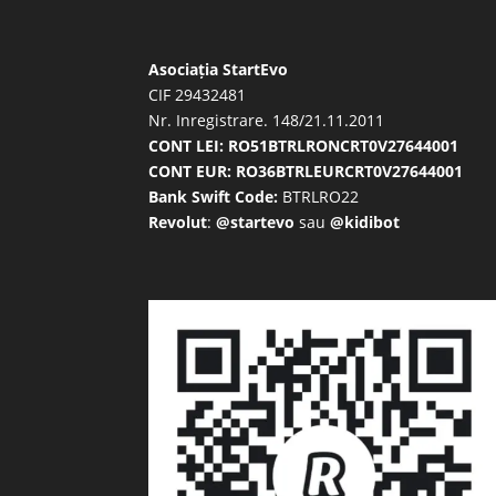
Asociația StartEvo
CIF 29432481
Nr. Inregistrare. 148/21.11.2011
CONT LEI: RO51BTRLRONCRT0V27644001
CONT EUR: RO36BTRLEURCRT0V27644001
Bank Swift Code:
BTRLRO22
Revolut
:
@startevo
sau
@kidibot