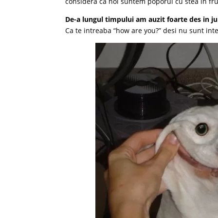
considera ca noi suntem poporul cu stea in fru
De-a lungul timpului am auzit foarte des in ju
Ca te intreaba “how are you?” desi nu sunt inte