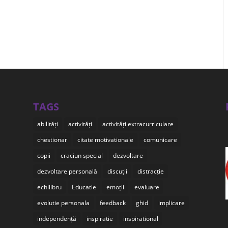
TAGS
abilități
activități
activități extracurriculare
chestionar
citate motivationale
comunicare
copii
craciun special
dezvoltare
dezvoltare personală
discuții
distracție
echilibru
Educatie
emoții
evaluare
evolutie personala
feedback
ghid
implicare
independență
inspiratie
inspirational