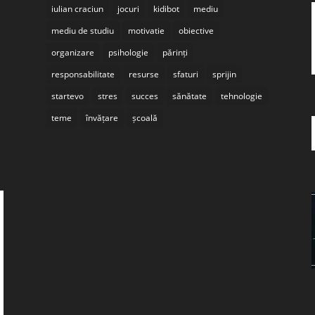
iulian craciun
jocuri
kidibot
mediu
mediu de studiu
motivatie
obiective
organizare
psihologie
părinți
responsabilitate
resurse
sfaturi
sprijin
startevo
stres
succes
sănătate
tehnologie
teme
învățare
școală