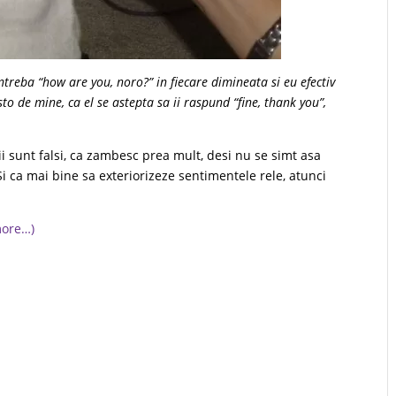
reba “how are you, noro?” in fiecare dimineata si eu efectiv
to de mine, ca el se astepta sa ii raspund “fine, thank you”,
ii sunt falsi, ca zambesc prea mult, desi nu se simt asa
 Si ca mai bine sa exteriorizeze sentimentele rele, atunci
more…)