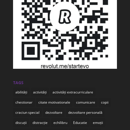
TAGS
abilități
activități
activități extracurriculare
chestionar
citate motivationale
comunicare
copii
craciun special
dezvoltare
dezvoltare personală
discuții
distracție
echilibru
Educatie
emoții