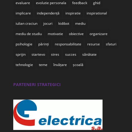
evaluare
evolutie personala
feedback
ghid
implicare
independență
inspiratie
inspirational
iulian craciun
jocuri
kidibot
mediu
mediu de studiu
motivatie
obiective
organizare
psihologie
părinți
responsabilitate
resurse
sfaturi
sprijin
startevo
stres
succes
sănătate
tehnologie
teme
învățare
școală
PARTENERI STRATEGICI