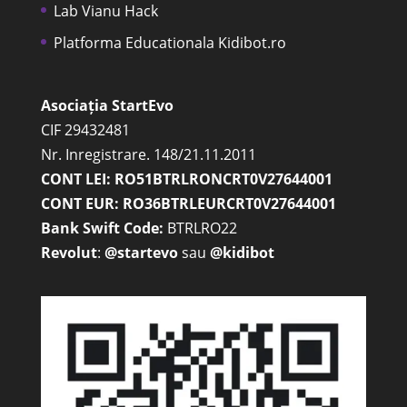
Lab Vianu Hack
Platforma Educationala Kidibot.ro
Asociația StartEvo
CIF 29432481
Nr. Inregistrare. 148/21.11.2011
CONT LEI: RO51BTRLRONCRT0V27644001
CONT EUR: RO36BTRLEURCRT0V27644001
Bank Swift Code:
BTRLRO22
Revolut
:
@startevo
sau
@kidibot