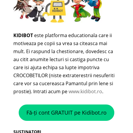
KIDIBOT
este platforma educationala care ii
motiveaza pe copii sa vrea sa citeasca mai
mult. Ei raspund la chestionare, dovedesc ca
au citit anumite lecturi si castiga puncte cu
care isi ajuta echipa sa lupte impotriva
CROCOBETILOR (niste extraterestrii nesuferiti
care vor sa cucereasca Pamantul prin lene si
prostie). Intrati acum pe
www.kidibot.ro
.
Fă-ți cont GRATUIT pe Kidibot.ro
SUSTINATORI