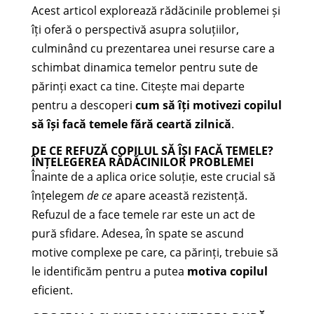
Acest articol explorează rădăcinile problemei și
îți oferă o perspectivă asupra soluțiilor,
culminând cu prezentarea unei resurse care a
schimbat dinamica temelor pentru sute de
părinți exact ca tine. Citește mai departe
pentru a descoperi
cum să îți motivezi copilul
să își facă temele fără ceartă zilnică
.
DE CE REFUZĂ COPILUL SĂ ÎȘI FACĂ TEMELE?
ÎNȚELEGEREA RĂDĂCINILOR PROBLEMEI
Înainte de a aplica orice soluție, este crucial să
înțelegem
de ce
apare această rezistență.
Refuzul de a face temele rar este un act de
pură sfidare. Adesea, în spate se ascund
motive complexe pe care, ca părinți, trebuie să
le identificăm pentru a putea
motiva copilul
eficient.