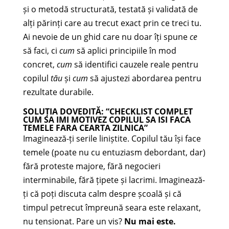
și o metodă structurată, testată și validată de
alți părinți care au trecut exact prin ce treci tu.
Ai nevoie de un ghid care nu doar îți spune
ce
să faci, ci
cum
să aplici principiile în mod
concret,
cum
să identifici cauzele reale pentru
copilul
tău
și
cum
să ajustezi abordarea pentru
rezultate durabile.
SOLUȚIA DOVEDITĂ: “CHECKLIST COMPLET
CUM SA IMI MOTIVEZ COPILUL SA ISI FACA
TEMELE FARA CEARTA ZILNICA”
Imaginează-ți serile liniștite. Copilul tău își face
temele (poate nu cu entuziasm debordant, dar)
fără proteste majore, fără negocieri
interminabile, fără țipete și lacrimi. Imaginează-
ți că poți discuta calm despre școală și că
timpul petrecut împreună seara este relaxant,
nu tensionat. Pare un vis?
Nu mai este.