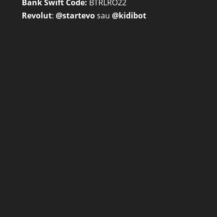
Bank Swift Code:
BTRLRO22
Revolut
:
@startevo
sau
@kidibot