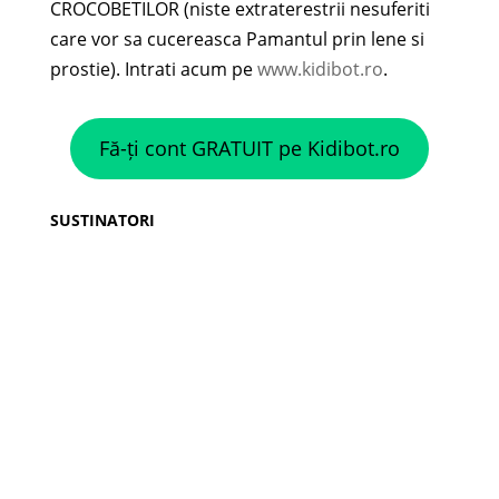
CROCOBETILOR (niste extraterestrii nesuferiti
care vor sa cucereasca Pamantul prin lene si
prostie). Intrati acum pe
www.kidibot.ro
.
Fă-ți cont GRATUIT pe Kidibot.ro
SUSTINATORI