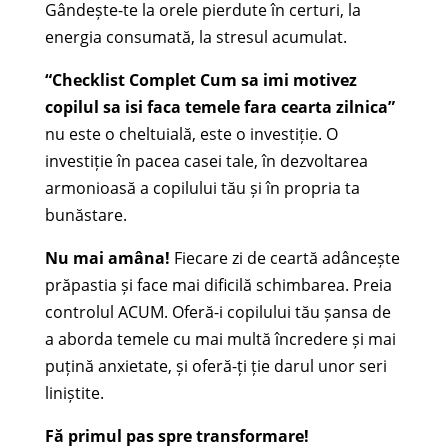
Gândește-te la orele pierdute în certuri, la
energia consumată, la stresul acumulat.
“Checklist Complet Cum sa imi motivez
copilul sa isi faca temele fara cearta zilnica”
nu este o cheltuială, este o investiție. O
investiție în pacea casei tale, în dezvoltarea
armonioasă a copilului tău și în propria ta
bunăstare.
Nu mai amâna!
Fiecare zi de ceartă adâncește
prăpastia și face mai dificilă schimbarea. Preia
controlul ACUM. Oferă-i copilului tău șansa de
a aborda temele cu mai multă încredere și mai
puțină anxietate, și oferă-ți ție darul unor seri
liniștite.
Fă primul pas spre transformare!