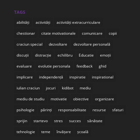
TAGS
abilități
activități
activități extracurriculare
chestionar
citate motivationale
comunicare
copii
craciun special
dezvoltare
dezvoltare personală
discuții
distracție
echilibru
Educatie
emoții
evaluare
evolutie personala
feedback
ghid
implicare
independență
inspiratie
inspirational
iulian craciun
jocuri
kidibot
mediu
mediu de studiu
motivatie
obiective
organizare
psihologie
părinți
responsabilitate
resurse
sfaturi
sprijin
startevo
stres
succes
sănătate
tehnologie
teme
învățare
școală