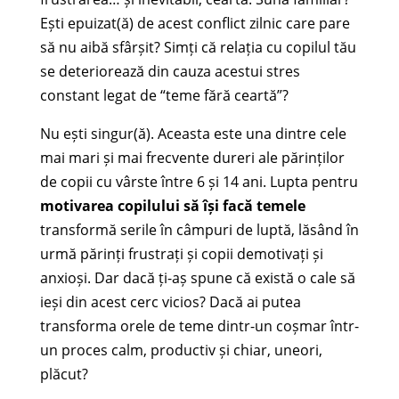
Ești epuizat(ă) de acest conflict zilnic care pare
să nu aibă sfârșit? Simți că relația cu copilul tău
se deteriorează din cauza acestui stres
constant legat de “teme fără ceartă”?
Nu ești singur(ă). Aceasta este una dintre cele
mai mari și mai frecvente dureri ale părinților
de copii cu vârste între 6 și 14 ani. Lupta pentru
motivarea copilului să își facă temele
transformă serile în câmpuri de luptă, lăsând în
urmă părinți frustrați și copii demotivați și
anxioși. Dar dacă ți-aș spune că există o cale să
ieși din acest cerc vicios? Dacă ai putea
transforma orele de teme dintr-un coșmar într-
un proces calm, productiv și chiar, uneori,
plăcut?