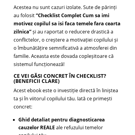
Acestea nu sunt cazuri izolate. Sute de părinți
au folosit
“Checklist Complet Cum sa imi
motivez copilul sa isi faca temele fara cearta
zilnica”
și au raportat o reducere drastică a
conflictelor, o creștere a motivației copilului și
o îmbunătățire semnificativă a atmosferei din
familie. Aceasta este dovada copleșitoare că
sistemul funcționează!
CE VEI GĂSI CONCRET ÎN CHECKLIST?
(BENEFICII CLARE)
Acest ebook este o investiție directă în liniștea
ta și în viitorul copilului tău. Iată ce primești
concret:
Ghid detaliat pentru diagnosticarea
cauzelor REALE
ale refuzului temelor