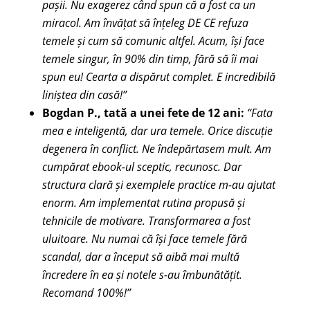
pașii. Nu exagerez când spun că a fost ca un
miracol. Am învățat să înțeleg DE CE refuza
temele și cum să comunic altfel. Acum, își face
temele singur, în 90% din timp, fără să îi mai
spun eu! Cearta a dispărut complet. E incredibilă
liniștea din casă!”
Bogdan P., tată a unei fete de 12 ani:
“Fata
mea e inteligentă, dar ura temele. Orice discuție
degenera în conflict. Ne îndepărtasem mult. Am
cumpărat ebook-ul sceptic, recunosc. Dar
structura clară și exemplele practice m-au ajutat
enorm. Am implementat rutina propusă și
tehnicile de motivare. Transformarea a fost
uluitoare. Nu numai că își face temele fără
scandal, dar a început să aibă mai multă
încredere în ea și notele s-au îmbunătățit.
Recomand 100%!”