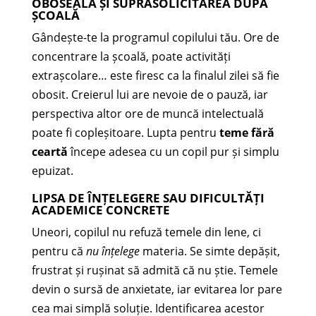
OBOSEALA ȘI SUPRASOLICITAREA DUPĂ
ȘCOALĂ
Gândește-te la programul copilului tău. Ore de
concentrare la școală, poate activități
extrașcolare… este firesc ca la finalul zilei să fie
obosit. Creierul lui are nevoie de o pauză, iar
perspectiva altor ore de muncă intelectuală
poate fi copleșitoare. Lupta pentru
teme fără
ceartă
începe adesea cu un copil pur și simplu
epuizat.
LIPSA DE ÎNȚELEGERE SAU DIFICULTĂȚI
ACADEMICE CONCRETE
Uneori, copilul nu refuză temele din lene, ci
pentru că
nu înțelege
materia. Se simte depășit,
frustrat și rușinat să admită că nu știe. Temele
devin o sursă de anxietate, iar evitarea lor pare
cea mai simplă soluție. Identificarea acestor