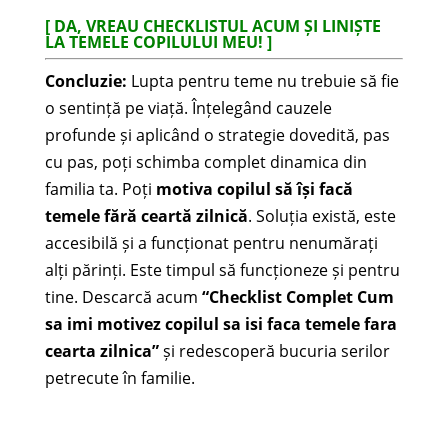
[ DA, VREAU CHECKLISTUL ACUM ȘI LINIȘTE
LA TEMELE COPILULUI MEU! ]
Concluzie:
Lupta pentru teme nu trebuie să fie
o sentință pe viață. Înțelegând cauzele
profunde și aplicând o strategie dovedită, pas
cu pas, poți schimba complet dinamica din
familia ta. Poți
motiva copilul să își facă
temele fără ceartă zilnică
. Soluția există, este
accesibilă și a funcționat pentru nenumărați
alți părinți. Este timpul să funcționeze și pentru
tine. Descarcă acum
“Checklist Complet Cum
sa imi motivez copilul sa isi faca temele fara
cearta zilnica”
și redescoperă bucuria serilor
petrecute în familie.