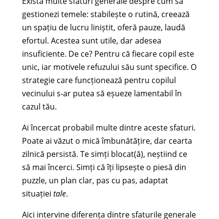
Există multe sfaturi generale despre cum să
gestionezi temele: stabilește o rutină, creează
un spațiu de lucru liniștit, oferă pauze, laudă
efortul. Acestea sunt utile, dar adesea
insuficiente. De ce? Pentru că fiecare copil este
unic, iar motivele refuzului său sunt specifice. O
strategie care funcționează pentru copilul
vecinului s-ar putea să eșueze lamentabil în
cazul tău.
Ai încercat probabil multe dintre aceste sfaturi.
Poate ai văzut o mică îmbunătățire, dar cearta
zilnică persistă. Te simți blocat(ă), neștiind ce
să mai încerci. Simți că îți lipsește o piesă din
puzzle, un plan clar, pas cu pas, adaptat
situației
tale
.
Aici intervine diferența dintre sfaturile generale