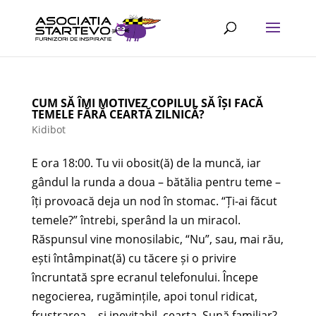
CUM SĂ ÎMI MOTIVEZ COPILUL SĂ ÎȘI FACĂ
TEMELE FĂRĂ CEARTĂ ZILNICĂ?
Kidibot
E ora 18:00. Tu vii obosit(ă) de la muncă, iar
gândul la runda a doua – bătălia pentru teme –
îți provoacă deja un nod în stomac. “Ți-ai făcut
temele?” întrebi, sperând la un miracol.
Răspunsul vine monosilabic, “Nu”, sau, mai rău,
ești întâmpinat(ă) cu tăcere și o privire
încruntată spre ecranul telefonului. Începe
negocierea, rugămințile, apoi tonul ridicat,
frustrarea… și inevitabil, cearta. Sună familiar?