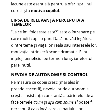
lacune este esențială pentru a oferi sprijinul
corect și a
motiva copilul
.
LIPSA DE RELEVANȚĂ PERCEPUTĂ A
TEMELOR
“La ce îmi folosește asta?” este o întrebare pe
care mulți copii o pun. Dacă nu văd legătura
dintre teme și viața lor reală sau interesele lor,
motivația intrinsecă scade dramatic. Ei nu
înțeleg beneficiul pe termen lung, iar efortul
pare inutil.
NEVOIA DE AUTONOMIE ȘI CONTROL
Pe măsură ce copiii cresc (mai ales în
preadolescență), nevoia lor de autonomie
crește. Insistența constantă a părintelui de a
face temele
acum
și
așa cum spune el
poate fi
percepută ca o încălcare a spațiului lor