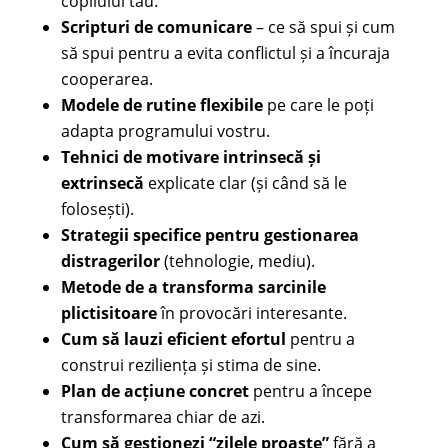
copilului tău.
Scripturi de comunicare
– ce să spui și cum
să spui pentru a evita conflictul și a încuraja
cooperarea.
Modele de rutine flexibile
pe care le poți
adapta programului vostru.
Tehnici de motivare intrinsecă și
extrinsecă
explicate clar (și când să le
folosești).
Strategii specifice pentru gestionarea
distragerilor
(tehnologie, mediu).
Metode de a transforma sarcinile
plictisitoare
în provocări interesante.
Cum să lauzi eficient efortul
pentru a
construi reziliența și stima de sine.
Plan de acțiune concret
pentru a începe
transformarea chiar de azi.
Cum să gestionezi “zilele proaste”
fără a