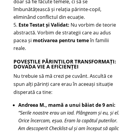
doar să fie făcute temele, ci să se
îmbunătățească și relația părinte-copil,
eliminând conflictul din ecuație.
Este Testat și Validat:
Nu vorbim de teorie
abstractă. Vorbim de strategii care au adus
pacea și
motivarea pentru teme
în familii
reale.
POVEȘTILE PĂRINȚILOR TRANSFORMAȚI:
DOVADA VIE A EFICIENȚEI
Nu trebuie să mă crezi pe cuvânt. Ascultă ce
spun alți părinți care erau în aceeași situație
disperată ca tine:
Andreea M., mamă a unui băiat de 9 ani:
“Serile noastre erau un iad. Plângeam și eu, și el.
Orice încercam, eșua. Eram la capătul puterilor.
Am descoperit Checklist-ul și am început să aplic