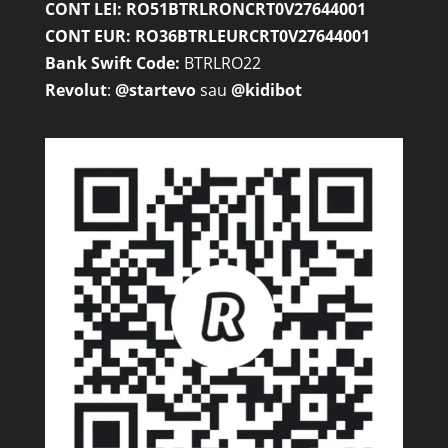
CONT LEI: RO51BTRLRONCRT0V27644001
CONT EUR: RO36BTRLEURCRT0V27644001
Bank Swift Code:
BTRLRO22
Revolut
:
@startevo
sau
@kidibot