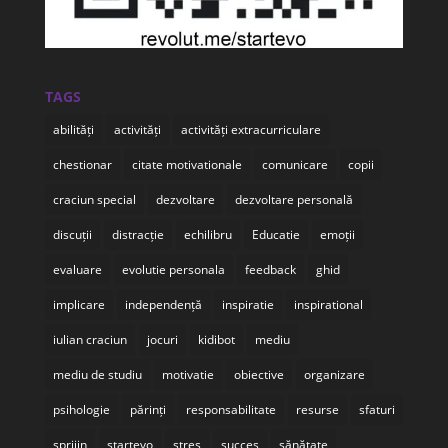
TAGS
abilități
activități
activități extracurriculare
chestionar
citate motivationale
comunicare
copii
craciun special
dezvoltare
dezvoltare personală
discuții
distracție
echilibru
Educatie
emoții
evaluare
evolutie personala
feedback
ghid
implicare
independență
inspiratie
inspirational
iulian craciun
jocuri
kidibot
mediu
mediu de studiu
motivatie
obiective
organizare
psihologie
părinți
responsabilitate
resurse
sfaturi
sprijin
startevo
stres
succes
sănătate