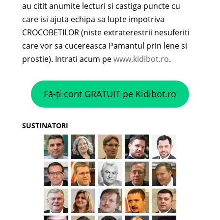
au citit anumite lecturi si castiga puncte cu
care isi ajuta echipa sa lupte impotriva
CROCOBETILOR (niste extraterestrii nesuferiti
care vor sa cucereasca Pamantul prin lene si
prostie). Intrati acum pe
www.kidibot.ro
.
Fă-ți cont GRATUIT pe Kidibot.ro
SUSTINATORI