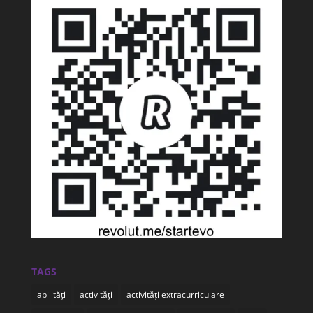
TAGS
abilități
activități
activități extracurriculare