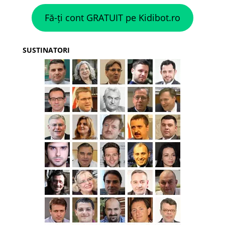
Fă-ți cont GRATUIT pe Kidibot.ro
SUSTINATORI