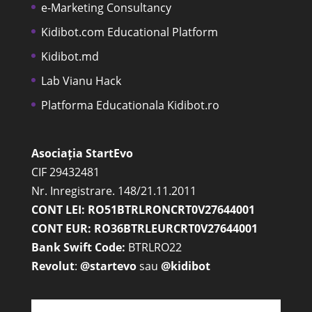
e-Marketing Consultancy
Kidibot.com Educational Platform
Kidibot.md
Lab Vianu Hack
Platforma Educationala Kidibot.ro
Asociația StartEvo
CIF 29432481
Nr. Inregistrare. 148/21.11.2011
CONT LEI: RO51BTRLRONCRT0V27644001
CONT EUR: RO36BTRLEURCRT0V27644001
Bank Swift Code:
BTRLRO22
Revolut
:
@startevo
sau
@kidibot