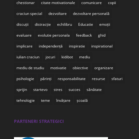
chestionar
citate motivationale
comunicare
copii
craciun special
dezvoltare
dezvoltare personală
discuții
distracție
echilibru
Educatie
emoții
evaluare
evolutie personala
feedback
ghid
implicare
independență
inspiratie
inspirational
iulian craciun
jocuri
kidibot
mediu
mediu de studiu
motivatie
obiective
organizare
psihologie
părinți
responsabilitate
resurse
sfaturi
sprijin
startevo
stres
succes
sănătate
tehnologie
teme
învățare
școală
PARTENERI STRATEGICI