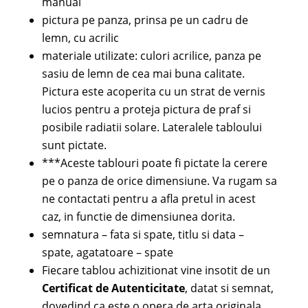
manual
pictura pe panza, prinsa pe un cadru de
lemn, cu acrilic
materiale utilizate: culori acrilice, panza pe
sasiu de lemn de cea mai buna calitate.
Pictura este acoperita cu un strat de vernis
lucios pentru a proteja pictura de praf si
posibile radiatii solare. Lateralele tabloului
sunt pictate.
***Aceste tablouri poate fi pictate la cerere
pe o panza de orice dimensiune. Va rugam sa
ne contactati pentru a afla pretul in acest
caz, in functie de dimensiunea dorita.
semnatura – fata si spate, titlu si data –
spate, agatatoare – spate
Fiecare tablou achizitionat vine insotit de un
Certificat de Autenticitate
, datat si semnat,
dovedind ca este o opera de arta originala,