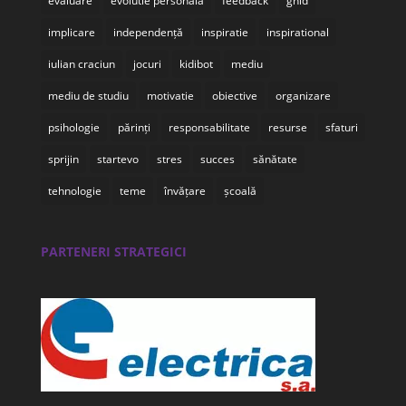
evaluare
evolutie personala
feedback
ghid
implicare
independență
inspiratie
inspirational
iulian craciun
jocuri
kidibot
mediu
mediu de studiu
motivatie
obiective
organizare
psihologie
părinți
responsabilitate
resurse
sfaturi
sprijin
startevo
stres
succes
sănătate
tehnologie
teme
învățare
școală
PARTENERI STRATEGICI