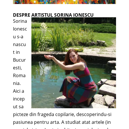
DESPRE ARTISTUL SORINA IONESCU
Sorina
Ionesc
u s-a
nascu
t in
Bucur
esti,
Roma
nia.
Aici a
incep
ut sa
picteze din frageda copilarie, descoperindu-si
pasiunea pentru arta. A studiat atat artele (in