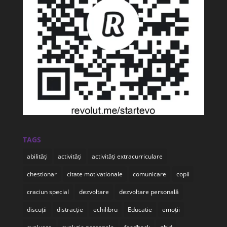
TAGS
abilități
activități
activități extracurriculare
chestionar
citate motivationale
comunicare
copii
craciun special
dezvoltare
dezvoltare personală
discuții
distracție
echilibru
Educatie
emoții