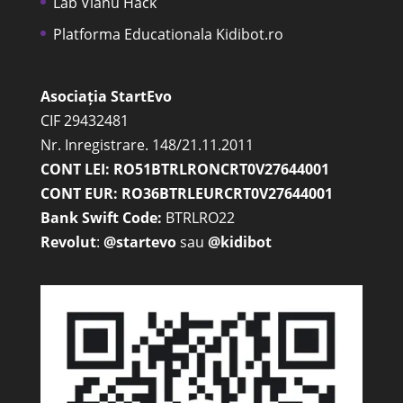
Lab Vianu Hack
Platforma Educationala Kidibot.ro
Asociația StartEvo
CIF 29432481
Nr. Inregistrare. 148/21.11.2011
CONT LEI: RO51BTRLRONCRT0V27644001
CONT EUR: RO36BTRLEURCRT0V27644001
Bank Swift Code:
BTRLRO22
Revolut
:
@startevo
sau
@kidibot