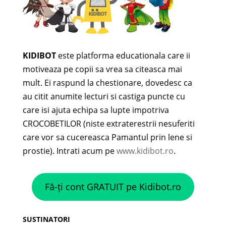
KIDIBOT
este platforma educationala care ii
motiveaza pe copii sa vrea sa citeasca mai
mult. Ei raspund la chestionare, dovedesc ca
au citit anumite lecturi si castiga puncte cu
care isi ajuta echipa sa lupte impotriva
CROCOBETILOR (niste extraterestrii nesuferiti
care vor sa cucereasca Pamantul prin lene si
prostie). Intrati acum pe
www.kidibot.ro
.
Fă-ți cont GRATUIT pe Kidibot.ro
SUSTINATORI