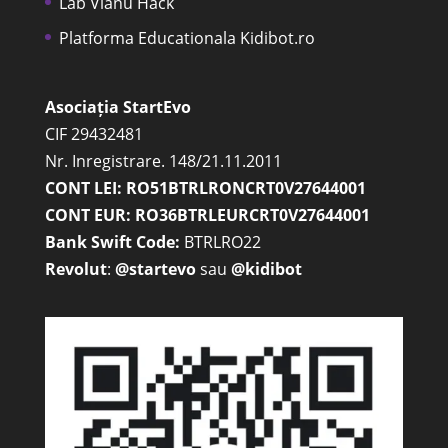
Lab Vianu Hack
Platforma Educationala Kidibot.ro
Asociația StartEvo
CIF 29432481
Nr. Inregistrare. 148/21.11.2011
CONT LEI: RO51BTRLRONCRT0V27644001
CONT EUR: RO36BTRLEURCRT0V27644001
Bank Swift Code:
BTRLRO22
Revolut
:
@startevo
sau
@kidibot