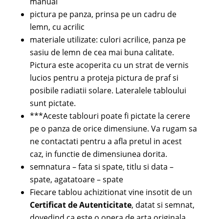
manual
pictura pe panza, prinsa pe un cadru de
lemn, cu acrilic
materiale utilizate: culori acrilice, panza pe
sasiu de lemn de cea mai buna calitate.
Pictura este acoperita cu un strat de vernis
lucios pentru a proteja pictura de praf si
posibile radiatii solare. Lateralele tabloului
sunt pictate.
***Aceste tablouri poate fi pictate la cerere
pe o panza de orice dimensiune. Va rugam sa
ne contactati pentru a afla pretul in acest
caz, in functie de dimensiunea dorita.
semnatura – fata si spate, titlu si data –
spate, agatatoare – spate
Fiecare tablou achizitionat vine insotit de un
Certificat de Autenticitate
, datat si semnat,
dovedind ca este o opera de arta originala,