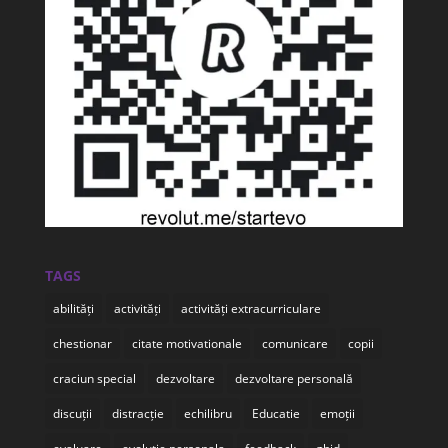
TAGS
abilități
activități
activități extracurriculare
chestionar
citate motivationale
comunicare
copii
craciun special
dezvoltare
dezvoltare personală
discuții
distracție
echilibru
Educatie
emoții