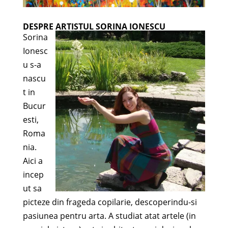
DESPRE ARTISTUL SORINA IONESCU
Sorina
Ionesc
u s-a
nascu
t in
Bucur
esti,
Roma
nia.
Aici a
incep
ut sa
picteze din frageda copilarie, descoperindu-si
pasiunea pentru arta. A studiat atat artele (in