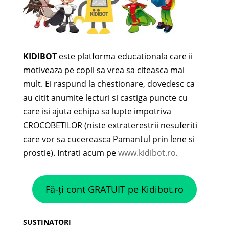
KIDIBOT
este platforma educationala care ii
motiveaza pe copii sa vrea sa citeasca mai
mult. Ei raspund la chestionare, dovedesc ca
au citit anumite lecturi si castiga puncte cu
care isi ajuta echipa sa lupte impotriva
CROCOBETILOR (niste extraterestrii nesuferiti
care vor sa cucereasca Pamantul prin lene si
prostie). Intrati acum pe
www.kidibot.ro
.
Fă-ți cont GRATUIT pe Kidibot.ro
SUSTINATORI