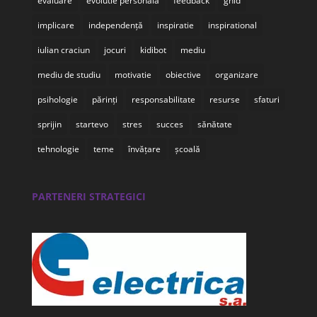
evaluare
evolutie personala
feedback
ghid
implicare
independență
inspiratie
inspirational
iulian craciun
jocuri
kidibot
mediu
mediu de studiu
motivatie
obiective
organizare
psihologie
părinți
responsabilitate
resurse
sfaturi
sprijin
startevo
stres
succes
sănătate
tehnologie
teme
învățare
școală
PARTENERI STRATEGICI