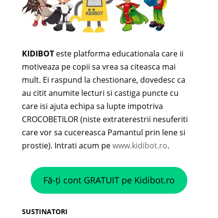
KIDIBOT
este platforma educationala care ii
motiveaza pe copii sa vrea sa citeasca mai
mult. Ei raspund la chestionare, dovedesc ca
au citit anumite lecturi si castiga puncte cu
care isi ajuta echipa sa lupte impotriva
CROCOBETILOR (niste extraterestrii nesuferiti
care vor sa cucereasca Pamantul prin lene si
prostie). Intrati acum pe
www.kidibot.ro
.
Fă-ți cont GRATUIT pe Kidibot.ro
SUSTINATORI