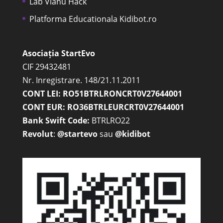
Lab Vianu Hack
Platforma Educationala Kidibot.ro
Asociația StartEvo
CIF 29432481
Nr. Inregistrare. 148/21.11.2011
CONT LEI: RO51BTRLRONCRT0V27644001
CONT EUR: RO36BTRLEURCRT0V27644001
Bank Swift Code:
BTRLRO22
Revolut
:
@startevo
sau
@kidibot