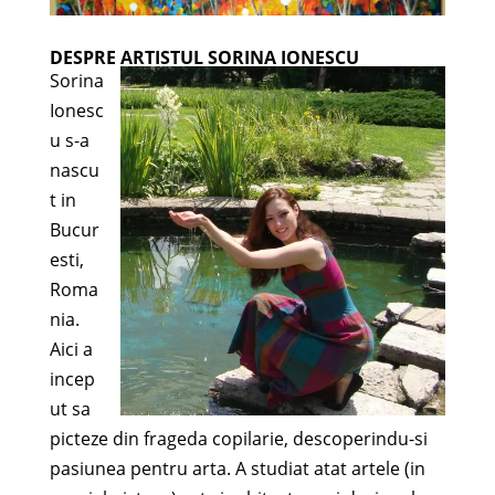
DESPRE ARTISTUL SORINA IONESCU
Sorina
Ionesc
u s-a
nascu
t in
Bucur
esti,
Roma
nia.
Aici a
incep
ut sa
picteze din frageda copilarie, descoperindu-si
pasiunea pentru arta. A studiat atat artele (in