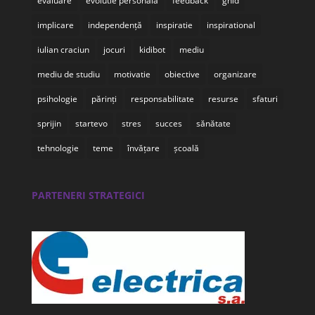
evaluare
evolutie personala
feedback
ghid
implicare
independență
inspiratie
inspirational
iulian craciun
jocuri
kidibot
mediu
mediu de studiu
motivatie
obiective
organizare
psihologie
părinți
responsabilitate
resurse
sfaturi
sprijin
startevo
stres
succes
sănătate
tehnologie
teme
învățare
școală
PARTENERI STRATEGICI