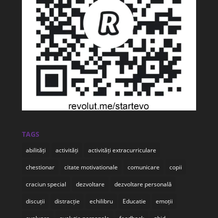
TAGS
abilități
activități
activități extracurriculare
chestionar
citate motivationale
comunicare
copii
craciun special
dezvoltare
dezvoltare personală
discuții
distracție
echilibru
Educatie
emoții