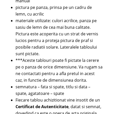
manual
pictura pe panza, prinsa pe un cadru de
lemn, cu acrilic
materiale utilizate: culori acrilice, panza pe
sasiu de lemn de cea mai buna calitate.
Pictura este acoperita cu un strat de vernis
lucios pentru a proteja pictura de praf si
posibile radiatii solare. Lateralele tabloului
sunt pictate.
***Aceste tablouri poate fi pictate la cerere
pe o panza de orice dimensiune. Va rugam sa
ne contactati pentru a afla pretul in acest
caz, in functie de dimensiunea dorita.
semnatura – fata si spate, titlu si data –
spate, agatatoare – spate
Fiecare tablou achizitionat vine insotit de un
Certificat de Autenticitate
, datat si semnat,
dovedind ca este o opera de arta originala,