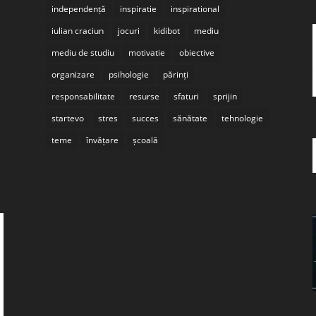
independență
inspiratie
inspirational
iulian craciun
jocuri
kidibot
mediu
mediu de studiu
motivatie
obiective
organizare
psihologie
părinți
responsabilitate
resurse
sfaturi
sprijin
startevo
stres
succes
sănătate
tehnologie
teme
învățare
școală