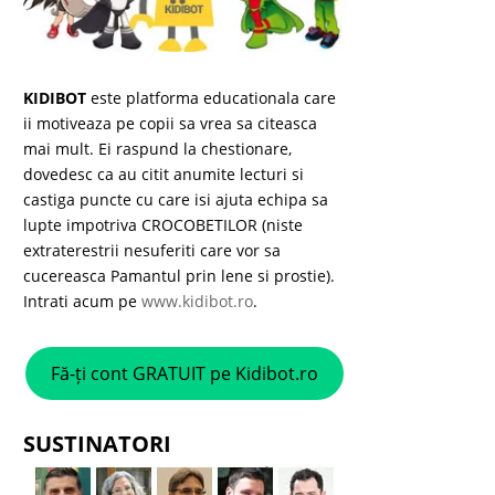
KIDIBOT
este platforma educationala care
ii motiveaza pe copii sa vrea sa citeasca
mai mult. Ei raspund la chestionare,
dovedesc ca au citit anumite lecturi si
castiga puncte cu care isi ajuta echipa sa
lupte impotriva CROCOBETILOR (niste
extraterestrii nesuferiti care vor sa
cucereasca Pamantul prin lene si prostie).
Intrati acum pe
www.kidibot.ro
.
Fă-ți cont GRATUIT pe Kidibot.ro
SUSTINATORI