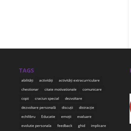
TAGS
abilități
activități
activități extracurriculare
chestionar
citate motivationale
comunicare
copii
craciun special
dezvoltare
dezvoltare personală
discuții
distracție
echilibru
Educatie
emoții
evaluare
evolutie personala
feedback
ghid
implicare