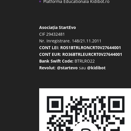
Platforma Educationala Kidibot.ro
Asociația StartEvo
CIF 29432481
Nr. Inregistrare. 148/21.11.2011
CONT LEI: RO51BTRLRONCRT0V27644001
CONT EUR: RO36BTRLEURCRT0V27644001
Bank Swift Code:
BTRLRO22
Revolut
:
@startevo
sau
@kidibot