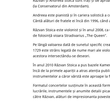
Răzvan și Andreea Stoica sunt frați și de aproa
(la Conservatorul din Amsterdam).
Andreea este pianistă și în cariera solistică a
Cântă alături de fratele ei încă din 1996, când
Răzvan Stoica este violonist și în anul 2008, ca
de folosință vioara Stradivarius „The Queen”.
Pe lângă valoarea dată de sunetul specific crea
1729 este strâns legată de nume mari ale violon
acestora intersectându-se deseori.
În anul 2010 Răzvan Stoica a pus bazele Kamer
încă de la primele apariții a atras atenția publi
instrumentelor a căror vârstă este aproape la f
Formatul concertelor susținute în această for
lucrările, instrumentele și anumite detalii pica
către Răzvan, alături de impresionanta poveste