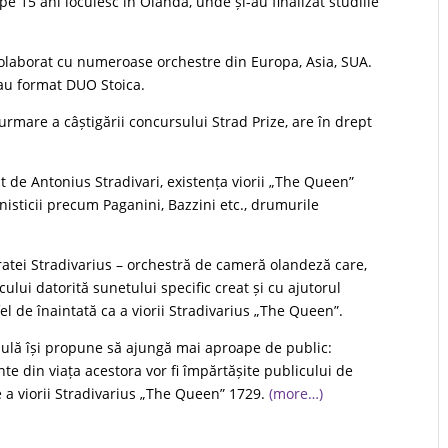
pe 15 ani locuiesc în Olanda, unde și-au finalizat studiile
 colaborat cu numeroase orchestre din Europa, Asia, SUA.
 au format DUO Stoica.
 urmare a câștigării concursului Strad Prize, are în drept
t de Antonius Stradivari, existența viorii „The Queen”
isticii precum Paganini, Bazzini etc., drumurile
atei Stradivarius – orchestră de cameră olandeză care,
cului datorită sunetului specific creat și cu ajutorul
el de înaintată ca a viorii Stradivarius „The Queen”.
mulă își propune să ajungă mai aproape de public:
nte din viața acestora vor fi împărtășite publicului de
 a viorii Stradivarius „The Queen” 1729.
(more…)