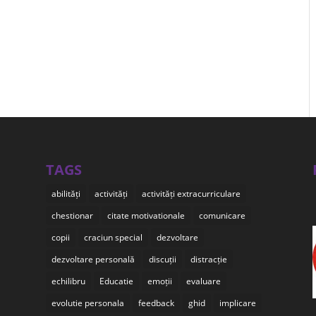
TAGS
abilități
activități
activități extracurriculare
chestionar
citate motivationale
comunicare
copii
craciun special
dezvoltare
dezvoltare personală
discuții
distracție
echilibru
Educatie
emoții
evaluare
evolutie personala
feedback
ghid
implicare