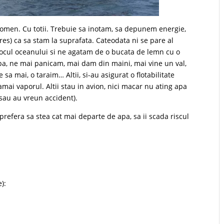
 fenomen. Cu totii. Trebuie sa inotam, sa depunem energie,
res) ca sa stam la suprafata. Cateodata ni se pare al
locul oceanului si ne agatam de o bucata de lemn cu o
apa, ne mai panicam, mai dam din maini, mai vine un val,
a mai, o taraim… Altii, si-au asigurat o flotabilitate
amai vaporul. Altii stau in avion, nici macar nu ating apa
 sau au vreun accident).
prefera sa stea cat mai departe de apa, sa ii scada riscul
):