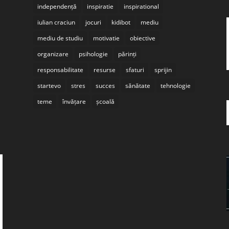
independență
inspiratie
inspirational
iulian craciun
jocuri
kidibot
mediu
mediu de studiu
motivatie
obiective
organizare
psihologie
părinți
responsabilitate
resurse
sfaturi
sprijin
startevo
stres
succes
sănătate
tehnologie
teme
învățare
școală