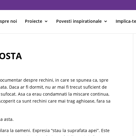
spre noi
Proiecte
Povesti inspirationale
Implica-te
COSTA
documentar despre rechini, in care se spunea ca, spre
ata. Daca ar fi dormit, nu ar mai fi trecut suficient de
fi sufocat. Asa ca erau condamnati la miscare continua,
scoperit ca sunt rechini care mai trag aghioase, fara sa
a asta.
lara la oameni. Expresia “stau la suprafata apei”. Este