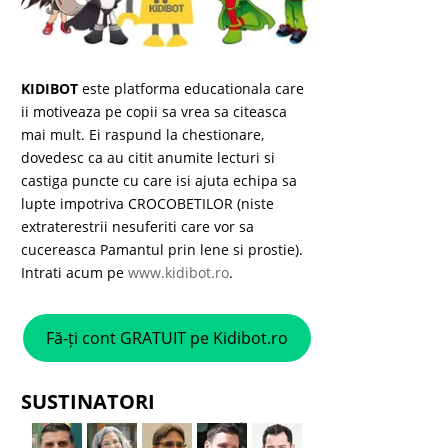
KIDIBOT
este platforma educationala care
ii motiveaza pe copii sa vrea sa citeasca
mai mult. Ei raspund la chestionare,
dovedesc ca au citit anumite lecturi si
castiga puncte cu care isi ajuta echipa sa
lupte impotriva CROCOBETILOR (niste
extraterestrii nesuferiti care vor sa
cucereasca Pamantul prin lene si prostie).
Intrati acum pe
www.kidibot.ro
.
Fă-ți cont GRATUIT pe Kidibot.ro
SUSTINATORI