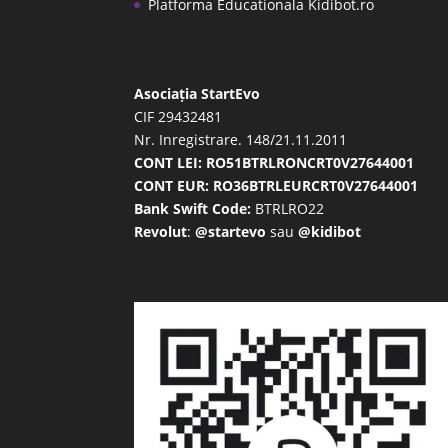
Platforma Educationala Kidibot.ro
Asociația StartEvo
CIF 29432481
Nr. Inregistrare. 148/21.11.2011
CONT LEI: RO51BTRLRONCRT0V27644001
CONT EUR: RO36BTRLEURCRT0V27644001
Bank Swift Code:
BTRLRO22
Revolut
:
@startevo
sau
@kidibot