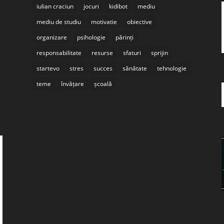
iulian craciun
jocuri
kidibot
mediu
mediu de studiu
motivatie
obiective
organizare
psihologie
părinți
responsabilitate
resurse
sfaturi
sprijin
startevo
stres
succes
sănătate
tehnologie
teme
învățare
școală