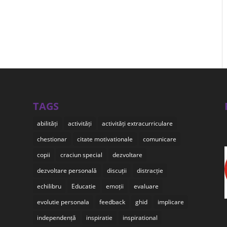
TAGS
abilități
activități
activități extracurriculare
chestionar
citate motivationale
comunicare
copii
craciun special
dezvoltare
dezvoltare personală
discuții
distracție
echilibru
Educatie
emoții
evaluare
evolutie personala
feedback
ghid
implicare
independență
inspiratie
inspirational