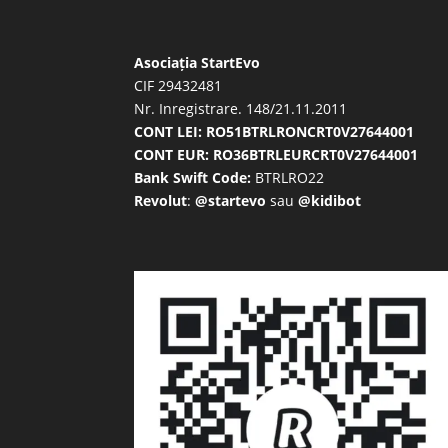
Asociația StartEvo
CIF 29432481
Nr. Inregistrare. 148/21.11.2011
CONT LEI: RO51BTRLRONCRT0V27644001
CONT EUR: RO36BTRLEURCRT0V27644001
Bank Swift Code:
BTRLRO22
Revolut
:
@startevo
sau
@kidibot