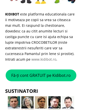
KIDIBOT
este platforma educationala care
ii motiveaza pe copii sa vrea sa citeasca
mai mult. Ei raspund la chestionare,
dovedesc ca au citit anumite lecturi si
castiga puncte cu care isi ajuta echipa sa
lupte impotriva CROCOBETILOR (niste
extraterestrii nesuferiti care vor sa
cucereasca Pamantul prin lene si prostie).
Intrati acum pe
www.kidibot.ro
.
Fă-ți cont GRATUIT pe Kidibot.ro
SUSTINATORI