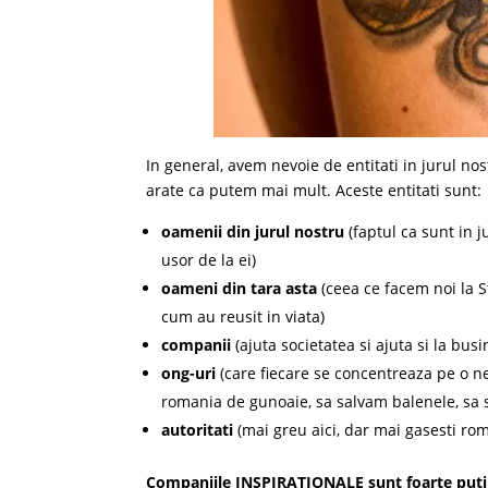
In general, avem nevoie de entitati in jurul no
arate ca putem mai mult. Aceste entitati sunt:
oamenii din jurul nostru
(faptul ca sunt in j
usor de la ei)
oameni din tara asta
(ceea ce facem noi la S
cum au reusit in viata)
companii
(ajuta societatea si ajuta si la busi
ong-uri
(care fiecare se concentreaza pe o n
romania de gunoaie, sa salvam balenele, sa sa
autoritati
(mai greu aici, dar mai gasesti rom
Companiile INSPIRATIONALE sunt foarte putin