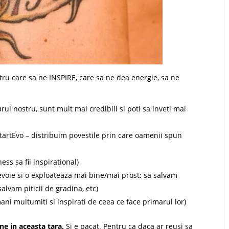
stru care sa ne INSPIRE, care sa ne dea energie, sa ne
urul nostru, sunt mult mai credibili si poti sa inveti mai
tartEvo – distribuim povestile prin care oamenii spun
ness sa fii inspirational)
evoie si o exploateaza mai bine/mai prost: sa salvam
lvam piticii de gradina, etc)
ani multumiti si inspirati de ceea ce face primarul lor)
e in aceasta tara.
Si e pacat. Pentru ca daca ar reusi sa