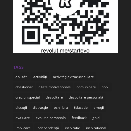
TAGS
abilități
activități
activități extracurriculare
chestionar
citate motivationale
comunicare
copii
craciun special
dezvoltare
dezvoltare personală
discuții
distracție
echilibru
Educatie
emoții
evaluare
evolutie personala
feedback
ghid
implicare
independență
inspiratie
inspirational