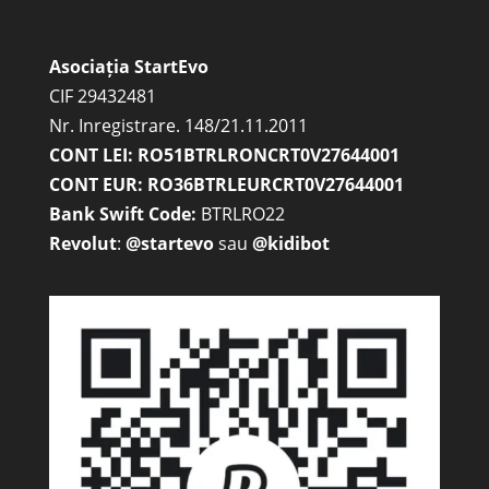
Asociația StartEvo
CIF 29432481
Nr. Inregistrare. 148/21.11.2011
CONT LEI: RO51BTRLRONCRT0V27644001
CONT EUR: RO36BTRLEURCRT0V27644001
Bank Swift Code:
BTRLRO22
Revolut
:
@startevo
sau
@kidibot