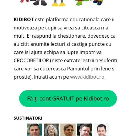
KIDIBOT
este platforma educationala care ii
motiveaza pe copii sa vrea sa citeasca mai
mult. Ei raspund la chestionare, dovedesc ca
au citit anumite lecturi si castiga puncte cu
care isi ajuta echipa sa lupte impotriva
CROCOBETILOR (niste extraterestrii nesuferiti
care vor sa cucereasca Pamantul prin lene si
prostie). Intrati acum pe
www.kidibot.ro
.
Fă-ți cont GRATUIT pe Kidibot.ro
SUSTINATORI