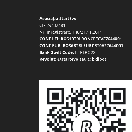
Asociația StartEvo
CIF 29432481
Nr. Inregistrare. 148/21.11.2011
CONT LEI: RO51BTRLRONCRT0V27644001
CONT EUR: RO36BTRLEURCRT0V27644001
Bank Swift Code:
BTRLRO22
Revolut
:
@startevo
sau
@kidibot