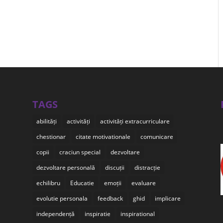
TAGS
abilități
activități
activități extracurriculare
chestionar
citate motivationale
comunicare
copii
craciun special
dezvoltare
dezvoltare personală
discuții
distracție
echilibru
Educatie
emoții
evaluare
evolutie personala
feedback
ghid
implicare
independență
inspiratie
inspirational