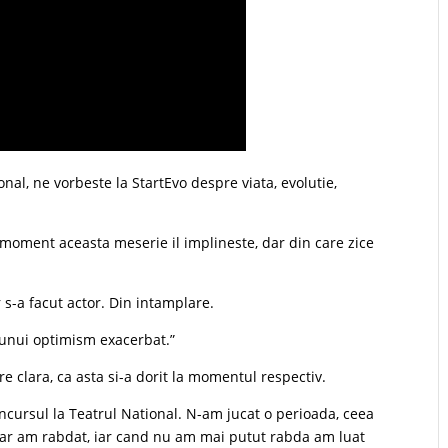
onal, ne vorbeste la StartEvo despre viata, evolutie,
t moment aceasta meserie il implineste, dar din care zice
ar s-a facut actor. Din intamplare.
unui optimism exacerbat.”
re clara, ca asta si-a dorit la momentul respectiv.
concursul la Teatrul National. N-am jucat o perioada, ceea
u, dar am rabdat, iar cand nu am mai putut rabda am luat