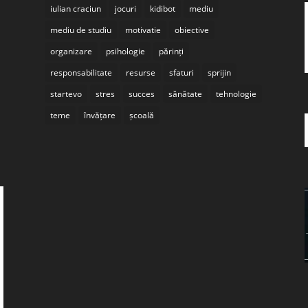
iulian craciun
jocuri
kidibot
mediu
mediu de studiu
motivatie
obiective
organizare
psihologie
părinți
responsabilitate
resurse
sfaturi
sprijin
startevo
stres
succes
sănătate
tehnologie
teme
învățare
școală