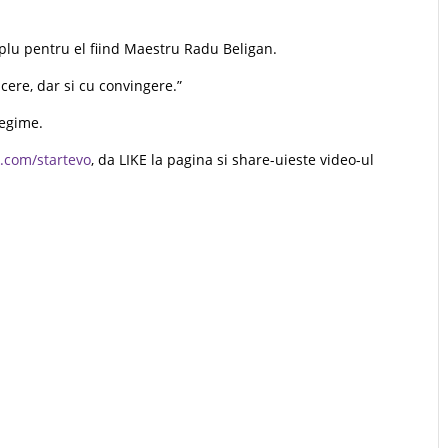
mplu pentru el fiind Maestru Radu Beligan.
acere, dar si cu convingere.”
regime.
.com/startevo
, da LIKE la pagina si share-uieste video-ul