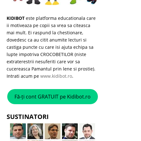
KIDIBOT
este platforma educationala care
ii motiveaza pe copii sa vrea sa citeasca
mai mult. Ei raspund la chestionare,
dovedesc ca au citit anumite lecturi si
castiga puncte cu care isi ajuta echipa sa
lupte impotriva CROCOBETILOR (niste
extraterestrii nesuferiti care vor sa
cucereasca Pamantul prin lene si prostie).
Intrati acum pe
www.kidibot.ro
.
Fă-ți cont GRATUIT pe Kidibot.ro
SUSTINATORI