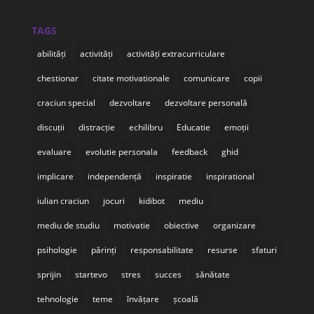
TAGS
abilități
activități
activități extracurriculare
chestionar
citate motivationale
comunicare
copii
craciun special
dezvoltare
dezvoltare personală
discuții
distracție
echilibru
Educatie
emoții
evaluare
evolutie personala
feedback
ghid
implicare
independență
inspiratie
inspirational
iulian craciun
jocuri
kidibot
mediu
mediu de studiu
motivatie
obiective
organizare
psihologie
părinți
responsabilitate
resurse
sfaturi
sprijin
startevo
stres
succes
sănătate
tehnologie
teme
învățare
școală