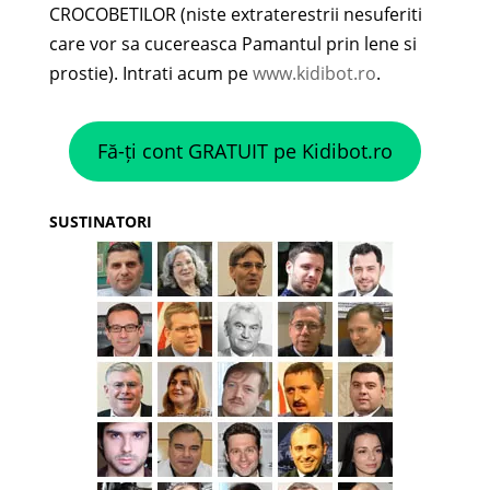
CROCOBETILOR (niste extraterestrii nesuferiti
care vor sa cucereasca Pamantul prin lene si
prostie). Intrati acum pe
www.kidibot.ro
.
Fă-ți cont GRATUIT pe Kidibot.ro
SUSTINATORI