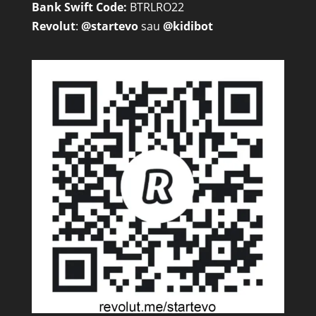
Bank Swift Code:
BTRLRO22
Revolut
:
@startevo
sau
@kidibot