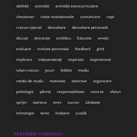
abilități
activități
activități extracurriculare
chestionar
citate motivationale
comunicare
copii
craciun special
dezvoltare
dezvoltare personală
discuții
distracție
echilibru
Educatie
emoții
evaluare
evolutie personala
feedback
ghid
implicare
independență
inspiratie
inspirational
iulian craciun
jocuri
kidibot
mediu
mediu de studiu
motivatie
obiective
organizare
psihologie
părinți
responsabilitate
resurse
sfaturi
sprijin
startevo
stres
succes
sănătate
tehnologie
teme
învățare
școală
PARTENERI STRATEGICI