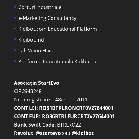
Corturi Industriale
e-Marketing Consultancy
Kidibot.com Educational Platform
Kidibot.md
Lab Vianu Hack
Platforma Educationala Kidibot.ro
Asociația StartEvo
CIF 29432481
Nr. Inregistrare. 148/21.11.2011
CONT LEI: RO51BTRLRONCRT0V27644001
CONT EUR: RO36BTRLEURCRT0V27644001
Bank Swift Code:
BTRLRO22
Revolut
:
@startevo
sau
@kidibot