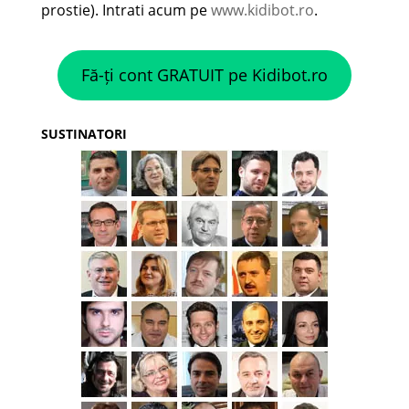
prostie). Intrati acum pe
www.kidibot.ro
.
Fă-ți cont GRATUIT pe Kidibot.ro
SUSTINATORI