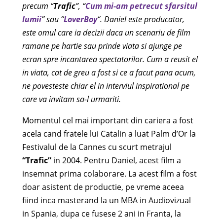
precum “
Trafic
”, “
Cum mi-am petrecut sfarsitul
lumii
” sau “
LoverBoy
“. Daniel este producator,
este omul care ia decizii daca un scenariu de film
ramane pe hartie sau prinde viata si ajunge pe
ecran spre incantarea spectatorilor. Cum a reusit el
in viata, cat de greu a fost si ce a facut pana acum,
ne povesteste chiar el in interviul inspirational pe
care va invitam sa-l urmariti.
Momentul cel mai important din cariera a fost
acela cand fratele lui Catalin a luat Palm d’Or la
Festivalul de la Cannes cu scurt metrajul
“Trafic”
in 2004. Pentru Daniel, acest film a
insemnat prima colaborare. La acest film a fost
doar asistent de productie, pe vreme aceea
fiind inca masterand la un MBA in Audiovizual
in Spania, dupa ce fusese 2 ani in Franta, la