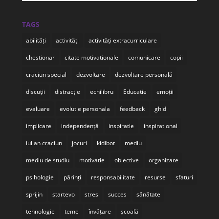
TAGS
abilități
activități
activități extracurriculare
chestionar
citate motivationale
comunicare
copii
craciun special
dezvoltare
dezvoltare personală
discuții
distracție
echilibru
Educatie
emoții
evaluare
evolutie personala
feedback
ghid
implicare
independență
inspiratie
inspirational
iulian craciun
jocuri
kidibot
mediu
mediu de studiu
motivatie
obiective
organizare
psihologie
părinți
responsabilitate
resurse
sfaturi
sprijin
startevo
stres
succes
sănătate
tehnologie
teme
învățare
școală