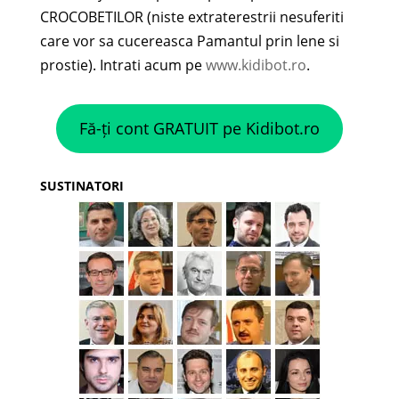
CROCOBETILOR (niste extraterestrii nesuferiti
care vor sa cucereasca Pamantul prin lene si
prostie). Intrati acum pe
www.kidibot.ro
.
Fă-ți cont GRATUIT pe Kidibot.ro
SUSTINATORI