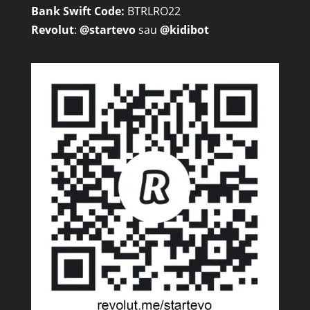
Bank Swift Code:
BTRLRO22
Revolut
:
@startevo
sau
@kidibot