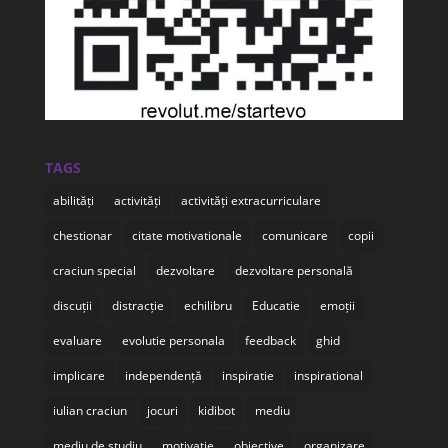
TAGS
abilități
activități
activități extracurriculare
chestionar
citate motivationale
comunicare
copii
craciun special
dezvoltare
dezvoltare personală
discuții
distracție
echilibru
Educatie
emoții
evaluare
evolutie personala
feedback
ghid
implicare
independență
inspiratie
inspirational
iulian craciun
jocuri
kidibot
mediu
mediu de studiu
motivatie
obiective
organizare