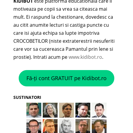
KIDIBOT
este platforma educationala care ii
motiveaza pe copii sa vrea sa citeasca mai
mult. Ei raspund la chestionare, dovedesc ca
au citit anumite lecturi si castiga puncte cu
care isi ajuta echipa sa lupte impotriva
CROCOBETILOR (niste extraterestrii nesuferiti
care vor sa cucereasca Pamantul prin lene si
prostie). Intrati acum pe
www.kidibot.ro
.
Fă-ți cont GRATUIT pe Kidibot.ro
SUSTINATORI