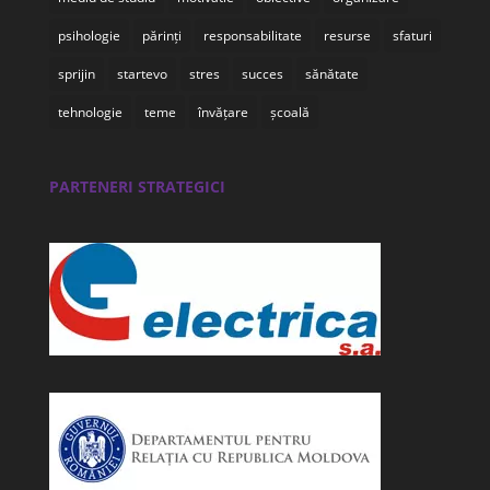
psihologie
părinți
responsabilitate
resurse
sfaturi
sprijin
startevo
stres
succes
sănătate
tehnologie
teme
învățare
școală
PARTENERI STRATEGICI