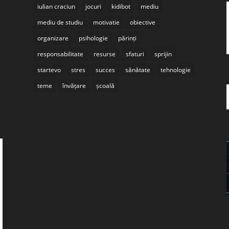
iulian craciun
jocuri
kidibot
mediu
mediu de studiu
motivatie
obiective
organizare
psihologie
părinți
responsabilitate
resurse
sfaturi
sprijin
startevo
stres
succes
sănătate
tehnologie
teme
învățare
școală