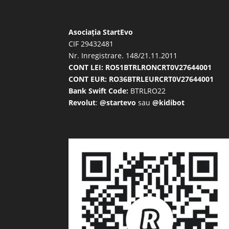
Asociația StartEvo
CIF 29432481
Nr. Inregistrare. 148/21.11.2011
CONT LEI: RO51BTRLRONCRT0V27644001
CONT EUR: RO36BTRLEURCRT0V27644001
Bank Swift Code:
BTRLRO22
Revolut
:
@startevo
sau
@kidibot