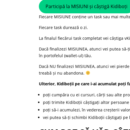
Participă la MISIUNI și câștigă Kidiboți
Fiecare MISIUNE conține un task sau mai mult
Fiecare task durează o zi.
La finalul fiecărui task completat vei câștiga 
Dacă finalizezi MISIUNEA, atunci vei putea să-ți 
în portofelul (wallet-ul) tău.
Dacă NU finalizezi MISIUNEA, atunci vei pierde t
treabă și nu abandona.
Ulterior, Kidiboții pe care i-ai acumulat poți f
poți cumpăra cu ei cursuri, cărți sau alte p
poți trimite Kidiboții câștigați altor persoane
poți să-i acumulezi, în vederea creșterii valor
vei putea să-ți schimbi Kidiboții câștigați pe 