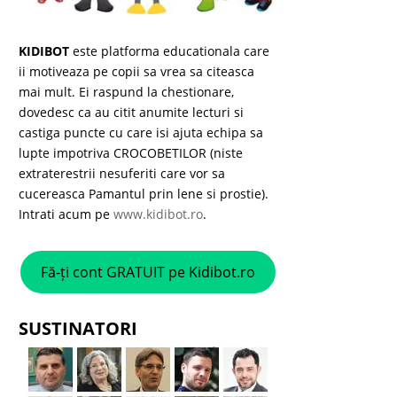
KIDIBOT
este platforma educationala care
ii motiveaza pe copii sa vrea sa citeasca
mai mult. Ei raspund la chestionare,
dovedesc ca au citit anumite lecturi si
castiga puncte cu care isi ajuta echipa sa
lupte impotriva CROCOBETILOR (niste
extraterestrii nesuferiti care vor sa
cucereasca Pamantul prin lene si prostie).
Intrati acum pe
www.kidibot.ro
.
Fă-ți cont GRATUIT pe Kidibot.ro
SUSTINATORI