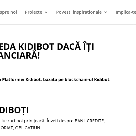
spre noi
Proiecte
Povesti inspirationale
Implica-te
DA KIDIBOT DACĂ ÎȚI
ANCIARĂ!
Platformei Kidibot, bazată pe blockchain-ul Kidibot.
DIBOȚI
i lucruri noi prin joacă. Înveți despre BANI, CREDITE,
NORIAT, OBLIGAȚIUNI.