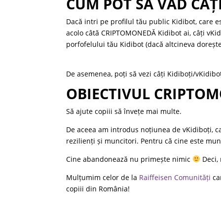
CUM POT SĂ VĂD CÂȚI
Dacă intri pe profilul tău public Kidibot, care e
acolo câtă CRIPTOMONEDĂ Kidibot ai, câți vKid
porfofelului tău Kidibot (dacă altcineva dorește
De asemenea, poți să vezi câți Kidiboți/vKidiboț
OBIECTIVUL CRIPTOM
Să ajute copiii să învețe mai multe.
De aceea am introdus noțiunea de vKidiboți, ca s
rezilienți și muncitori. Pentru că cine este munc
Cine abandonează nu primește nimic
Deci,
Mulțumim celor de la
Raiffeisen Comunități
car
copiii din România!