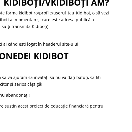
 KIDIBOȚI/VKIDIBOȚI AM?
ste forma kidibot.ro/profile/userul_tau_Kidibot, o să vezi
iboți ai momentan și care este adresa publică a
 să-ți transmită Kidiboți)
i ai când ești logat în headerul site-ului.
ONEDEI KIDIBOT
ă vă ajutăm să învățați să nu vă dați bătuți, să fiți
itor și serios câștigă!
 nu abandonați!
e susțin acest proiect de educație financiară pentru