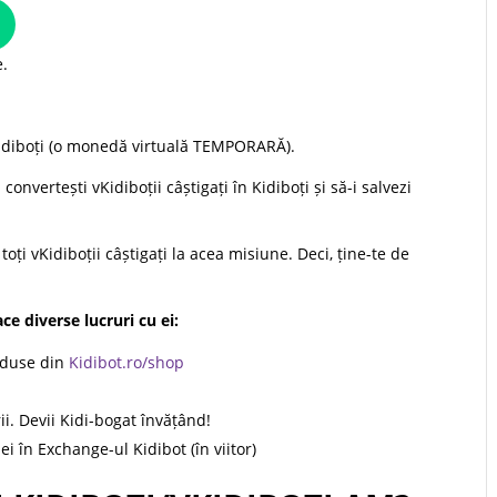
e.
vKidiboți (o monedă virtuală TEMPORARĂ).
convertești vKidiboții câștigați în Kidiboți și să-i salvezi
oți vKidiboții câștigați la acea misiune. Deci, ține-te de
ace diverse lucruri cu ei:
roduse din
Kidibot.ro/shop
ii. Devii Kidi-bogat învățând!
lei în Exchange-ul Kidibot (în viitor)