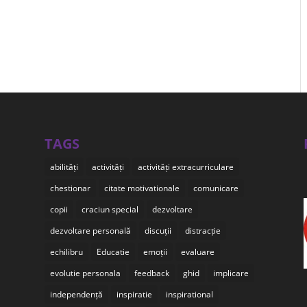
TAGS
abilități
activități
activități extracurriculare
chestionar
citate motivationale
comunicare
copii
craciun special
dezvoltare
dezvoltare personală
discuții
distracție
echilibru
Educatie
emoții
evaluare
evolutie personala
feedback
ghid
implicare
independență
inspiratie
inspirational