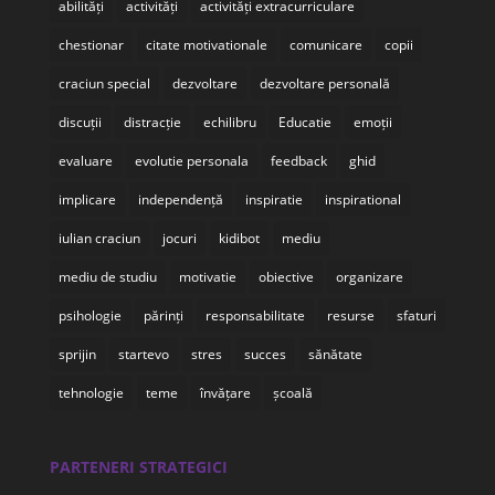
abilități
activități
activități extracurriculare
chestionar
citate motivationale
comunicare
copii
craciun special
dezvoltare
dezvoltare personală
discuții
distracție
echilibru
Educatie
emoții
evaluare
evolutie personala
feedback
ghid
implicare
independență
inspiratie
inspirational
iulian craciun
jocuri
kidibot
mediu
mediu de studiu
motivatie
obiective
organizare
psihologie
părinți
responsabilitate
resurse
sfaturi
sprijin
startevo
stres
succes
sănătate
tehnologie
teme
învățare
școală
PARTENERI STRATEGICI