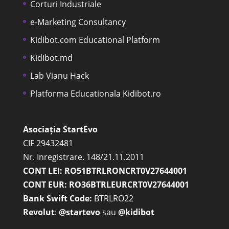
Corturi Industriale
e-Marketing Consultancy
Kidibot.com Educational Platform
Kidibot.md
Lab Vianu Hack
Platforma Educationala Kidibot.ro
Asociația StartEvo
CIF 29432481
Nr. Inregistrare. 148/21.11.2011
CONT LEI: RO51BTRLRONCRT0V27644001
CONT EUR: RO36BTRLEURCRT0V27644001
Bank Swift Code:
BTRLRO22
Revolut
:
@startevo
sau
@kidibot