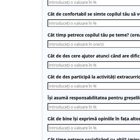
Cât de confortabil se simte copilul tău să 
Cât timp petrece copilul tău pe teme? (ore/
Cât de des cere ajutor atunci când are dific
Cât de des participă la activități extracurri
Își asumă responsabilitatea pentru greșelil
Cât de bine își exprimă opiniile în fața alto
Cât timp petrece socializând cu alții? (min