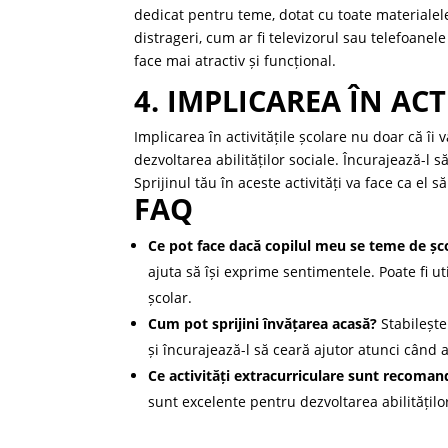
dedicat pentru teme, dotat cu toate materialele
distrageri, cum ar fi televizorul sau telefoanele
face mai atractiv și funcțional.
4. IMPLICAREA ÎN AC
Implicarea în activitățile școlare nu doar că îi 
dezvoltarea abilităților sociale. Încurajează-l 
Sprijinul tău în aceste activități va face ca el s
FAQ
Ce pot face dacă copilul meu se teme de șc
ajuta să își exprime sentimentele. Poate fi u
școlar.
Cum pot sprijini învățarea acasă?
Stabilește
și încurajează-l să ceară ajutor atunci când 
Ce activități extracurriculare sunt recoman
sunt excelente pentru dezvoltarea abilităților