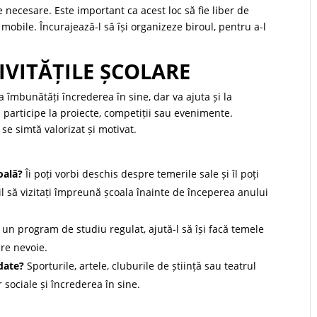
 necesare. Este important ca acest loc să fie liber de
 mobile. Încurajează-l să își organizeze biroul, pentru a-l
TIVITĂȚILE ȘCOLARE
va îmbunătăți încrederea în sine, dar va ajuta și la
să participe la proiecte, competiții sau evenimente.
ă se simtă valorizat și motivat.
oală?
Îi poți vorbi deschis despre temerile sale și îl poți
til să vizitați împreună școala înainte de începerea anului
 un program de studiu regulat, ajută-l să își facă temele
are nevoie.
date?
Sporturile, artele, cluburile de știință sau teatrul
 sociale și încrederea în sine.