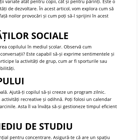
 variate atât pentru copii, cât și pentru părinți. Este o
tăți de dezvoltare. În acest articol, vom explora cum să
ață noilor provocări și cum poți să-l sprijini în acest
ĂȚILOR SOCIALE
area copilului în mediul școlar. Observă cum
e conversații? Este capabil să-și exprime sentimentele și
rticipe la activități de grup, cum ar fi sporturile sau
ilități.
PULUI
lă. Ajută-ți copilul să-și creeze un program zilnic.
activități recreative și odihnă. Poți folosi un calendar
arcinile. Asta îl va învăța să-și gestioneze timpul eficient
MEDIU DE STUDIU
nțial pentru concentrare. Asigură-te că are un spațiu