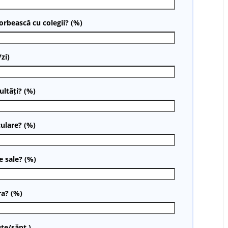
vorbească cu colegii? (%)
zi)
ultăți? (%)
culare? (%)
e sale? (%)
ra? (%)
ute/săpt.)