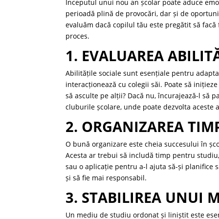
Începutul unui nou an școlar poate aduce emoții
perioadă plină de provocări, dar și de oportuni
evaluăm dacă copilul tău este pregătit să facă f
proces.
1. EVALUAREA ABILIT
Abilitățile sociale sunt esențiale pentru adapt
interacționează cu colegii săi. Poate să inițiez
să asculte pe alții? Dacă nu, încurajează-l să pa
cluburile școlare, unde poate dezvolta aceste ab
2. ORGANIZAREA TIM
O bună organizare este cheia succesului în școa
Acesta ar trebui să includă timp pentru studiu, 
sau o aplicație pentru a-l ajuta să-și planifice s
și să fie mai responsabil.
3. STABILIREA UNUI 
Un mediu de studiu ordonat și liniștit este ese