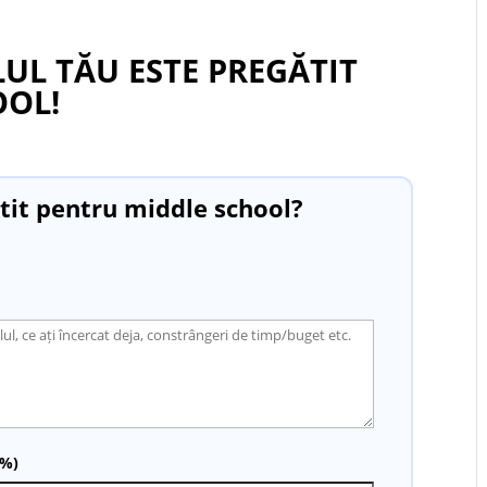
UL TĂU ESTE PREGĂTIT
OOL!
ătit pentru middle school?
(%)