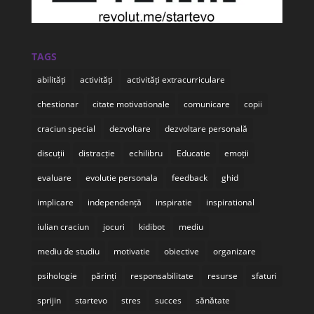
TAGS
abilități
activități
activități extracurriculare
chestionar
citate motivationale
comunicare
copii
craciun special
dezvoltare
dezvoltare personală
discuții
distracție
echilibru
Educatie
emoții
evaluare
evolutie personala
feedback
ghid
implicare
independență
inspiratie
inspirational
iulian craciun
jocuri
kidibot
mediu
mediu de studiu
motivatie
obiective
organizare
psihologie
părinți
responsabilitate
resurse
sfaturi
sprijin
startevo
stres
succes
sănătate