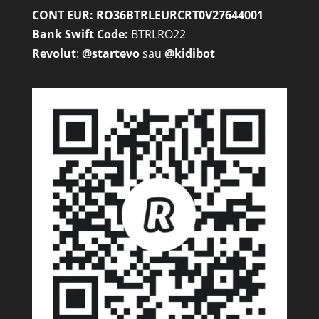
CONT EUR: RO36BTRLEURCRT0V27644001
Bank Swift Code:
BTRLRO22
Revolut
:
@startevo
sau
@kidibot