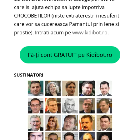
care isi ajuta echipa sa lupte impotriva
CROCOBETILOR (niste extraterestrii nesuferiti
care vor sa cucereasca Pamantul prin lene si
prostie). Intrati acum pe
www.kidibot.ro
.
Fă-ți cont GRATUIT pe Kidibot.ro
SUSTINATORI