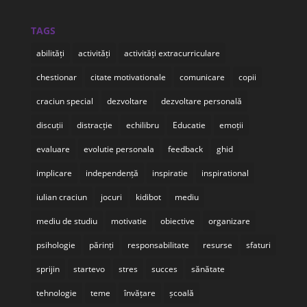
TAGS
abilități
activități
activități extracurriculare
chestionar
citate motivationale
comunicare
copii
craciun special
dezvoltare
dezvoltare personală
discuții
distracție
echilibru
Educatie
emoții
evaluare
evolutie personala
feedback
ghid
implicare
independență
inspiratie
inspirational
iulian craciun
jocuri
kidibot
mediu
mediu de studiu
motivatie
obiective
organizare
psihologie
părinți
responsabilitate
resurse
sfaturi
sprijin
startevo
stres
succes
sănătate
tehnologie
teme
învățare
școală