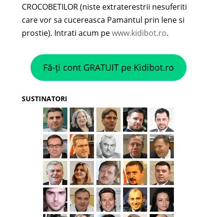
CROCOBETILOR (niste extraterestrii nesuferiti
care vor sa cucereasca Pamantul prin lene si
prostie). Intrati acum pe
www.kidibot.ro
.
Fă-ți cont GRATUIT pe Kidibot.ro
SUSTINATORI