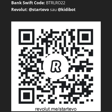
Bank Swift Code:
BTRLRO22
Revolut
:
@startevo
sau
@kidibot