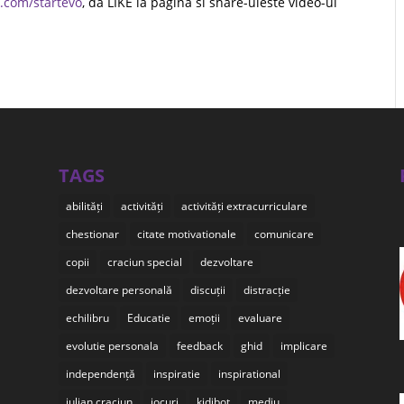
.com/startevo
, da LIKE la pagina si share-uieste video-ul
TAGS
abilități
activități
activități extracurriculare
chestionar
citate motivationale
comunicare
copii
craciun special
dezvoltare
dezvoltare personală
discuții
distracție
echilibru
Educatie
emoții
evaluare
evolutie personala
feedback
ghid
implicare
independență
inspiratie
inspirational
iulian craciun
jocuri
kidibot
mediu