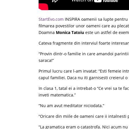
StartEvo.com
INSPIRA oamenii sa lupte pentru vi
filmarea povestilor unor oameni care au plecat 
Doamna
Monica Tatoiu
este un astfel de exemp
Cateva fragmente din interviul foarte interesant
“Provin dintr-o familie in care amandoi parintii
saraca!”
Primul lucru care l-am invatat: “Esti femeie int
capul familiei. Daca nu iti garnisesti creierul o
In clasa 1, tatal ei a intrebat-o “Ce vrei sa te f
inveti matematica.”
“Nu am avut meditator niciodata.”
“Oricare din miile de oameni care ii intalnesti
“La gramatica eram o catastrofa. Nici acum nu