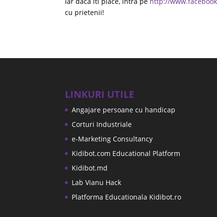
Iar daca iti place, intra pe
http://www.facebook
cu prietenii!
LINKURI UTILE
Angajare persoane cu handicap
Corturi Industriale
e-Marketing Consultancy
Kidibot.com Educational Platform
Kidibot.md
Lab Vianu Hack
Platforma Educationala Kidibot.ro