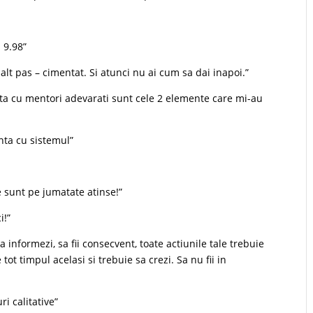
 9.98”
alt pas – cimentat. Si atunci nu ai cum sa dai inapoi.”
uta cu mentori adevarati sunt cele 2 elemente care mi-au
nta cu sistemul”
e sunt pe jumatate atinse!”
i!”
a informezi, sa fii consecvent, toate actiunile tale trebuie
tot timpul acelasi si trebuie sa crezi. Sa nu fii in
ri calitative”