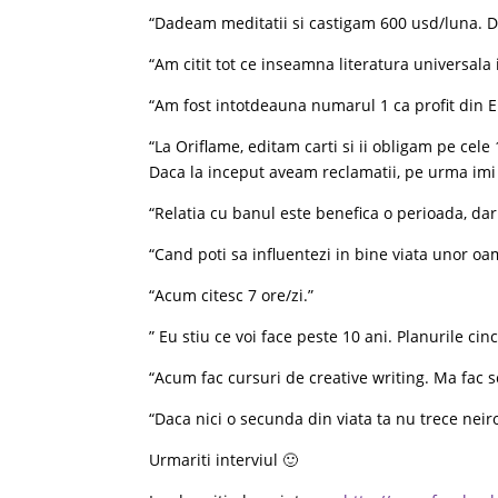
“Dadeam meditatii si castigam 600 usd/luna. Da
“Am citit tot ce inseamna literatura universala i
“Am fost intotdeauna numarul 1 ca profit din E
“La Oriflame, editam carti si ii obligam pe cele
Daca la inceput aveam reclamatii, pe urma imi 
“Relatia cu banul este benefica o perioada, dar 
“Cand poti sa influentezi in bine viata unor oa
“Acum citesc 7 ore/zi.”
” Eu stiu ce voi face peste 10 ani. Planurile ci
“Acum fac cursuri de creative writing. Ma fac sc
“Daca nici o secunda din viata ta nu trece neir
Urmariti interviul 🙂