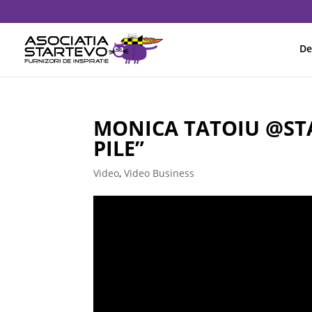
De
MONICA TATOIU @STA
PILE”
Video
,
Video Business