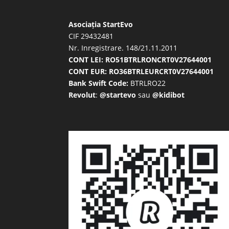
Asociația StartEvo
CIF 29432481
Nr. Inregistrare. 148/21.11.2011
CONT LEI: RO51BTRLRONCRT0V27644001
CONT EUR: RO36BTRLEURCRT0V27644001
Bank Swift Code:
BTRLRO22
Revolut
:
@startevo
sau
@kidibot