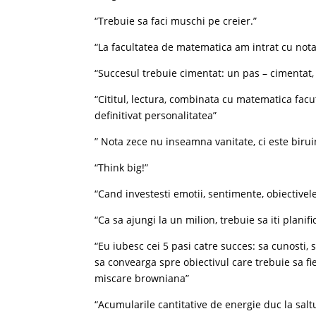
“Trebuie sa faci muschi pe creier.”
“La facultatea de matematica am intrat cu nota
“Succesul trebuie cimentat: un pas – cimentat, 
“Cititul, lectura, combinata cu matematica fac
definitivat personalitatea”
” Nota zece nu inseamna vanitate, ci este birui
“Think big!”
“Cand investesti emotii, sentimente, obiectivel
“Ca sa ajungi la un milion, trebuie sa iti planific
“Eu iubesc cei 5 pasi catre succes: sa cunosti, s
sa convearga spre obiectivul care trebuie sa fie 
miscare browniana”
“Acumularile cantitative de energie duc la saltu