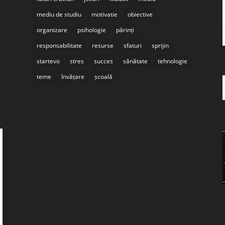
mediu de studiu
motivatie
obiective
organizare
psihologie
părinți
responsabilitate
resurse
sfaturi
sprijin
startevo
stres
succes
sănătate
tehnologie
teme
învățare
școală