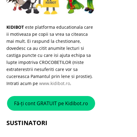
KIDIBOT
este platforma educationala care
ii motiveaza pe copii sa vrea sa citeasca
mai mult. Ei raspund la chestionare,
dovedesc ca au citit anumite lecturi si
castiga puncte cu care isi ajuta echipa sa
lupte impotriva CROCOBETILOR (niste
extraterestrii nesuferiti care vor sa
cucereasca Pamantul prin lene si prostie).
Intrati acum pe
www.kidibot.ro
.
Fă-ți cont GRATUIT pe Kidibot.ro
SUSTINATORI