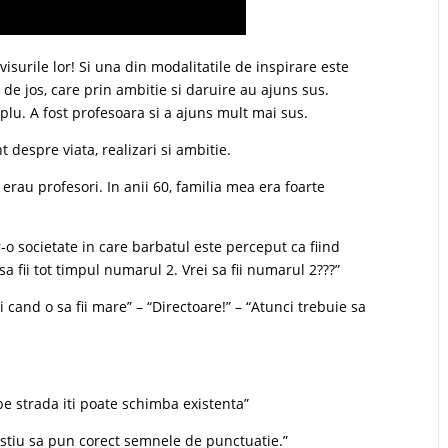
surile lor! Si una din modalitatile de inspirare este
de jos, care prin ambitie si daruire au ajuns sus.
lu. A fost profesoara si a ajuns mult mai sus.
 despre viata, realizari si ambitie.
 erau profesori. In anii 60, familia mea era foarte
r-o societate in care barbatul este perceput ca fiind
 sa fii tot timpul numarul 2. Vrei sa fii numarul 2???”
aci cand o sa fii mare” – “Directoare!” – “Atunci trebuie sa
 pe strada iti poate schimba existenta”
 stiu sa pun corect semnele de punctuatie.”