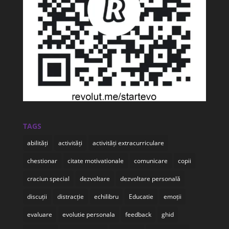
TAGS
abilități
activități
activități extracurriculare
chestionar
citate motivationale
comunicare
copii
craciun special
dezvoltare
dezvoltare personală
discuții
distracție
echilibru
Educatie
emoții
evaluare
evolutie personala
feedback
ghid