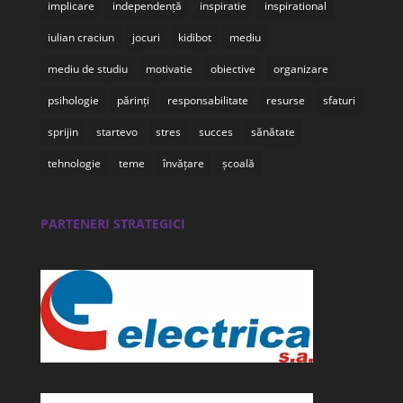
implicare
independență
inspiratie
inspirational
iulian craciun
jocuri
kidibot
mediu
mediu de studiu
motivatie
obiective
organizare
psihologie
părinți
responsabilitate
resurse
sfaturi
sprijin
startevo
stres
succes
sănătate
tehnologie
teme
învățare
școală
PARTENERI STRATEGICI