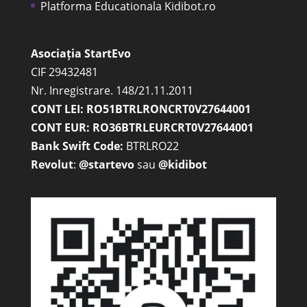
Platforma Educationala Kidibot.ro
Asociația StartEvo
CIF 29432481
Nr. Inregistrare. 148/21.11.2011
CONT LEI: RO51BTRLRONCRT0V27644001
CONT EUR: RO36BTRLEURCRT0V27644001
Bank Swift Code:
BTRLRO22
Revolut
:
@startevo
sau
@kidibot