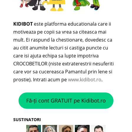
KIDIBOT
este platforma educationala care ii
motiveaza pe copii sa vrea sa citeasca mai
mult. Ei raspund la chestionare, dovedesc ca
au citit anumite lecturi si castiga puncte cu
care isi ajuta echipa sa lupte impotriva
CROCOBETILOR (niste extraterestrii nesuferiti
care vor sa cucereasca Pamantul prin lene si
prostie). Intrati acum pe
www.kidibot.ro
.
Fă-ți cont GRATUIT pe Kidibot.ro
SUSTINATORI