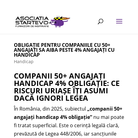
OBLIGAȚIE PENTRU COMPANIILE CU 50+
ANGAJAȚI SA AIBA PESTE 4% ANGAJAȚI CU
HANDICAP
Handicap
COMPANII 50+ ANGAJAȚI
HANDICAP 4% OBLIGAȚIE: CE
RISCURI URIAȘE ÎȚI ASUMI
DACĂ IGNORI LEGEA
În România, din 2025, subiectul
„companii 50+
angajați handicap 4% obligație”
nu mai poate
fi tratat superficial. Este o cerință legală clară,
prevăzută de Legea 448/2006, iar sancțiunile