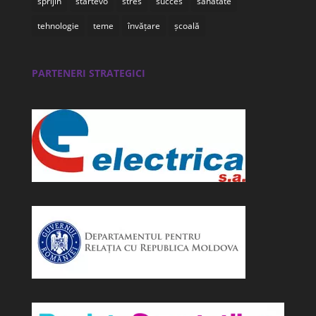
sprijin
startevo
stres
succes
sănătate
tehnologie
teme
învățare
școală
PARTENERI STRATEGICI