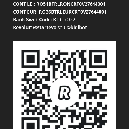
CONT LEI: RO51BTRLRONCRT0V27644001
CONT EUR: RO36BTRLEURCRT0V27644001
Bank Swift Code:
BTRLRO22
Revolut
:
@startevo
sau
@kidibot