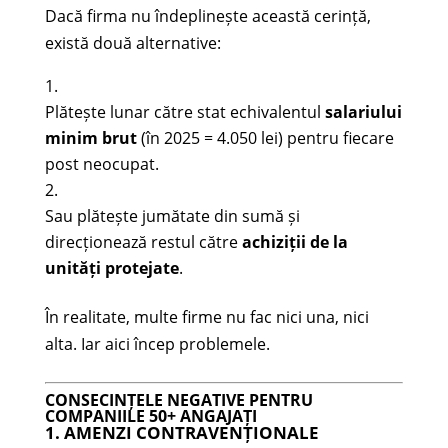
Dacă firma nu îndeplinește această cerință,
există două alternative:
Plătește lunar către stat echivalentul
salariului
minim brut
(în 2025 = 4.050 lei) pentru fiecare
post neocupat.
Sau plătește jumătate din sumă și
direcționează restul către
achiziții de la
unități protejate
.
În realitate, multe firme nu fac nici una, nici
alta. Iar aici încep problemele.
CONSECINȚELE NEGATIVE PENTRU
COMPANIILE 50+ ANGAJAȚI
1. AMENZI CONTRAVENȚIONALE