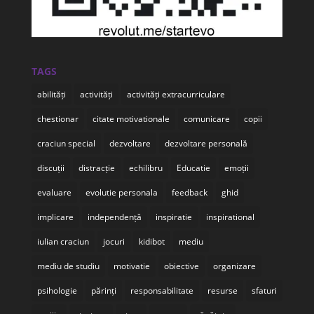
TAGS
abilități
activități
activități extracurriculare
chestionar
citate motivationale
comunicare
copii
craciun special
dezvoltare
dezvoltare personală
discuții
distracție
echilibru
Educatie
emoții
evaluare
evolutie personala
feedback
ghid
implicare
independență
inspiratie
inspirational
iulian craciun
jocuri
kidibot
mediu
mediu de studiu
motivatie
obiective
organizare
psihologie
părinți
responsabilitate
resurse
sfaturi