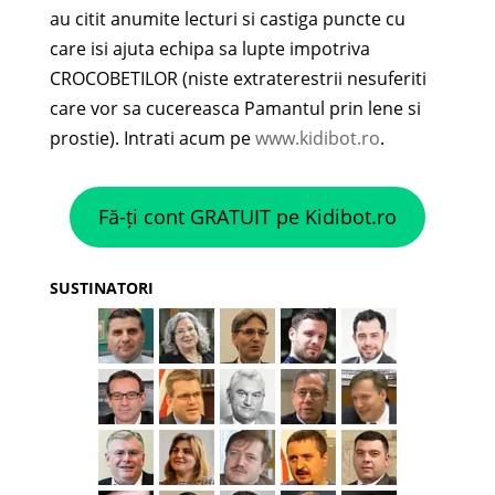
au citit anumite lecturi si castiga puncte cu
care isi ajuta echipa sa lupte impotriva
CROCOBETILOR (niste extraterestrii nesuferiti
care vor sa cucereasca Pamantul prin lene si
prostie). Intrati acum pe
www.kidibot.ro
.
Fă-ți cont GRATUIT pe Kidibot.ro
SUSTINATORI