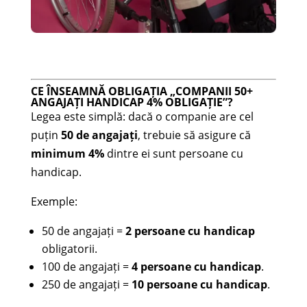
CE ÎNSEAMNĂ OBLIGAȚIA „COMPANII 50+
ANGAJAȚI HANDICAP 4% OBLIGAȚIE”?
Legea este simplă: dacă o companie are cel
puțin
50 de angajați
, trebuie să asigure că
minimum 4%
dintre ei sunt persoane cu
handicap.
Exemple:
50 de angajați =
2 persoane cu handicap
obligatorii.
100 de angajați =
4 persoane cu handicap
.
250 de angajați =
10 persoane cu handicap
.