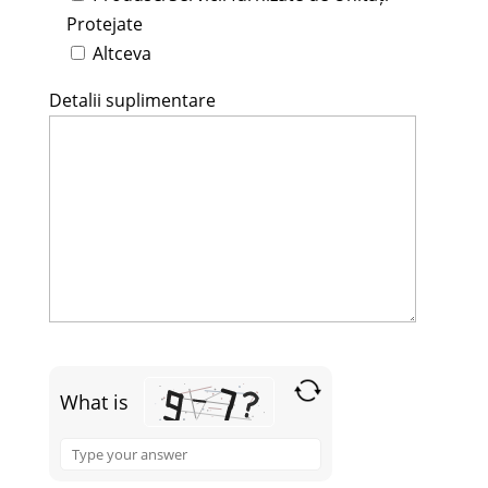
Protejate
Altceva
Detalii suplimentare
What is
Solve
the