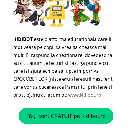
KIDIBOT
este platforma educationala care ii
motiveaza pe copii sa vrea sa citeasca mai
mult. Ei raspund la chestionare, dovedesc ca
au citit anumite lecturi si castiga puncte cu
care isi ajuta echipa sa lupte impotriva
CROCOBETILOR (niste extraterestrii nesuferiti
care vor sa cucereasca Pamantul prin lene si
prostie). Intrati acum pe
www.kidibot.ro
.
Fă-ți cont GRATUIT pe Kidibot.ro