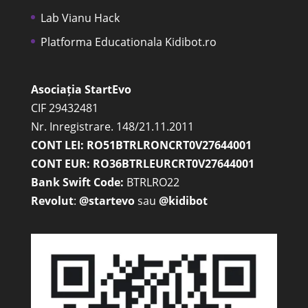
Lab Vianu Hack
Platforma Educationala Kidibot.ro
Asociația StartEvo
CIF 29432481
Nr. Inregistrare. 148/21.11.2011
CONT LEI: RO51BTRLRONCRT0V27644001
CONT EUR: RO36BTRLEURCRT0V27644001
Bank Swift Code:
BTRLRO22
Revolut
:
@startevo
sau
@kidibot