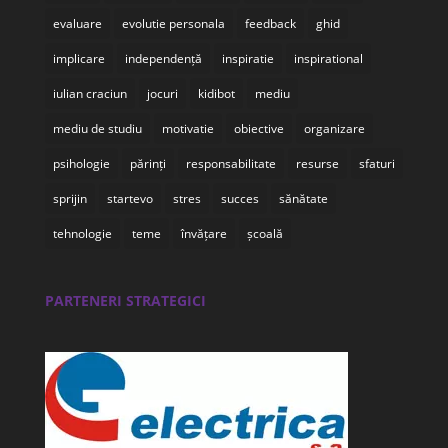
evaluare
evolutie personala
feedback
ghid
implicare
independență
inspiratie
inspirational
iulian craciun
jocuri
kidibot
mediu
mediu de studiu
motivatie
obiective
organizare
psihologie
părinți
responsabilitate
resurse
sfaturi
sprijin
startevo
stres
succes
sănătate
tehnologie
teme
învățare
școală
PARTENERI STRATEGICI