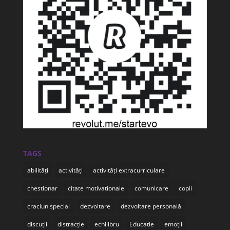
TAGS
abilități
activități
activități extracurriculare
chestionar
citate motivationale
comunicare
copii
craciun special
dezvoltare
dezvoltare personală
discuții
distracție
echilibru
Educatie
emoții