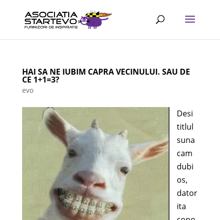
HAI SA NE IUBIM CAPRA VECINULUI. SAU DE
CE 1+1=3?
evo
Desi
titlul
suna
cam
dubi
os,
dator
ita
cono