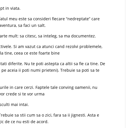
pt in viata.
Sfatul meu este sa consideri fiecare “nedreptate” care
aventura, sa faci un salt.
arte mult: sa citesc, sa inteleg, sa ma documentez.
ctivele. Si am vazut ca atunci cand rezolvi problemele,
la tine, ceea ce este foarte bine
tati diferite. Nu te poti astepta ca altii sa fie ca tine. De
 pe aceia ii poti numi prieteni). Trebuie sa poti sa te
rurile in care cerzi. Faptele tale conving oamenii, nu
 vor crede si te vor urma
sculti mai intai.
rebuie sa stii cum sa o zici, fara sa ii jignesti. Asta e
ic de ce nu esti de acord.