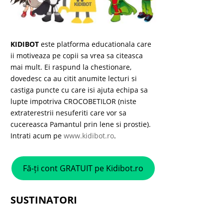
KIDIBOT
este platforma educationala care
ii motiveaza pe copii sa vrea sa citeasca
mai mult. Ei raspund la chestionare,
dovedesc ca au citit anumite lecturi si
castiga puncte cu care isi ajuta echipa sa
lupte impotriva CROCOBETILOR (niste
extraterestrii nesuferiti care vor sa
cucereasca Pamantul prin lene si prostie).
Intrati acum pe
www.kidibot.ro
.
Fă-ți cont GRATUIT pe Kidibot.ro
SUSTINATORI