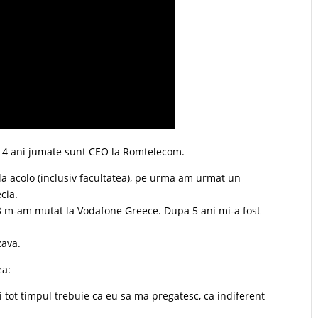
i 4 ani jumate sunt CEO la Romtelecom.
la acolo (inclusiv facultatea), pe urma am urmat un
cia.
93 m-am mutat la Vodafone Greece. Dupa 5 ani mi-a fost
zava.
ea:
i tot timpul trebuie ca eu sa ma pregatesc, ca indiferent