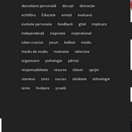
dezvoltare personală
discuții
distracție
echilibru
Educatie
emoții
evaluare
evolutie personala
feedback
ghid
implicare
independență
inspiratie
inspirational
iulian craciun
jocuri
kidibot
mediu
mediu de studiu
motivatie
obiective
organizare
psihologie
părinți
responsabilitate
resurse
sfaturi
sprijin
startevo
stres
succes
sănătate
tehnologie
teme
învățare
școală