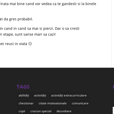
trata mai bine cand vor vedea ca te gandesti si la binele
ei da gres probabil.
in cand in cand sa mai si pierzi. Dar o sa cresti
ri etape, sunt sanse mari sa cazi!
ei reusi in viata 🙂
TAGS
abilități
activități
activități extracurriculare
chestionar
citate motivationale
comunicare
copii
craciun special
dezvoltare