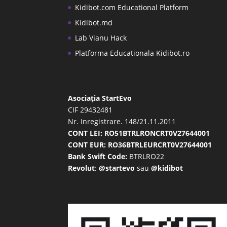
Kidibot.com Educational Platform
Kidibot.md
Lab Vianu Hack
Platforma Educationala Kidibot.ro
Asociația StartEvo
CIF 29432481
Nr. Inregistrare. 148/21.11.2011
CONT LEI: RO51BTRLRONCRT0V27644001
CONT EUR: RO36BTRLEURCRT0V27644001
Bank Swift Code:
BTRLRO22
Revolut
:
@startevo
sau
@kidibot