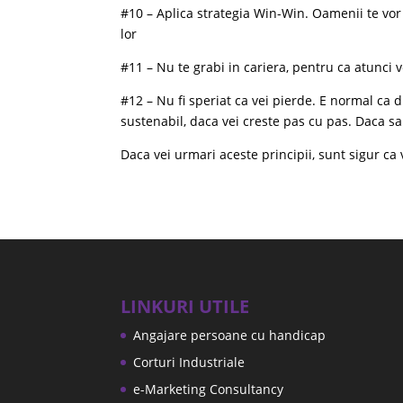
#10 – Aplica strategia Win-Win. Oamenii te vor 
lor
#11 – Nu te grabi in cariera, pentru ca atunci v
#12 – Nu fi speriat ca vei pierde. E normal ca d
sustenabil, daca vei creste pas cu pas. Daca sa
Daca vei urmari aceste principii, sunt sigur ca v
LINKURI UTILE
Angajare persoane cu handicap
Corturi Industriale
e-Marketing Consultancy