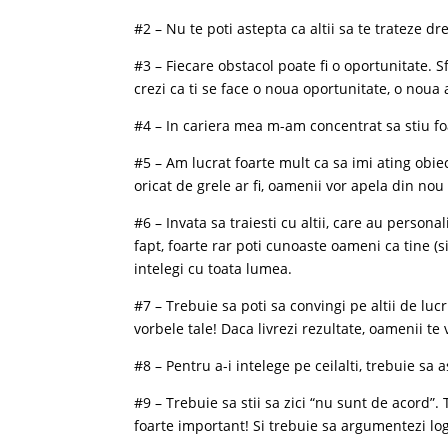
#2 – Nu te poti astepta ca altii sa te trateze dre
#3 – Fiecare obstacol poate fi o oportunitate. 
crezi ca ti se face o noua oportunitate, o noua 
#4 – In cariera mea m-am concentrat sa stiu fo
#5 – Am lucrat foarte mult ca sa imi ating obie
oricat de grele ar fi, oamenii vor apela din nou 
#6 – Invata sa traiesti cu altii, care au personali
fapt, foarte rar poti cunoaste oameni ca tine (si
intelegi cu toata lumea.
#7 – Trebuie sa poti sa convingi pe altii de luc
vorbele tale! Daca livrezi rezultate, oamenii te
#8 – Pentru a-i intelege pe ceilalti, trebuie sa a
#9 – Trebuie sa stii sa zici “nu sunt de acord”. T
foarte important! Si trebuie sa argumentezi log