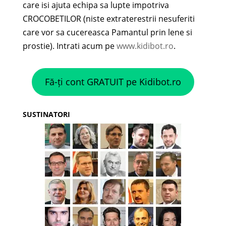
care isi ajuta echipa sa lupte impotriva
CROCOBETILOR (niste extraterestrii nesuferiti
care vor sa cucereasca Pamantul prin lene si
prostie). Intrati acum pe
www.kidibot.ro
.
Fă-ți cont GRATUIT pe Kidibot.ro
SUSTINATORI