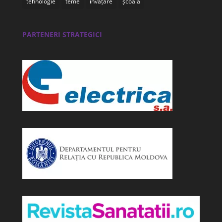
tehnologie
teme
învățare
școală
PARTENERI STRATEGICI