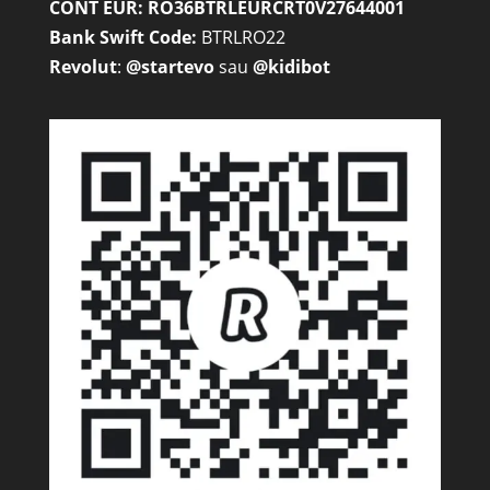
CONT EUR: RO36BTRLEURCRT0V27644001
Bank Swift Code:
BTRLRO22
Revolut
:
@startevo
sau
@kidibot