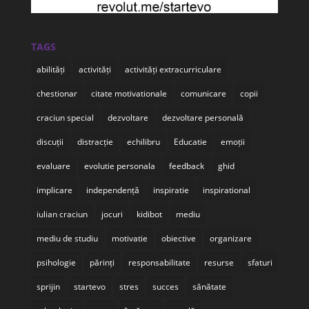
TAGS
abilități
activități
activități extracurriculare
chestionar
citate motivationale
comunicare
copii
craciun special
dezvoltare
dezvoltare personală
discuții
distracție
echilibru
Educatie
emoții
evaluare
evolutie personala
feedback
ghid
implicare
independență
inspiratie
inspirational
iulian craciun
jocuri
kidibot
mediu
mediu de studiu
motivatie
obiective
organizare
psihologie
părinți
responsabilitate
resurse
sfaturi
sprijin
startevo
stres
succes
sănătate