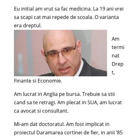
Eu initial am vrut sa fac medicina. La 19 ani vrei
sa scapi cat mai repede de scoala. O varianta
era dreptul.
Am
termi
nat
Drep
t,
Finante si Economie.
Am lucrat in Anglia pe bursa. Trebuie sa stii
cand sa te retragi. Am plecat in SUA, am lucrat
ca avocat si consultant.
Mi-am dat doctoratul. Am fost implicat in
proiectul Daramarea cortinei de fier, in anii ’85