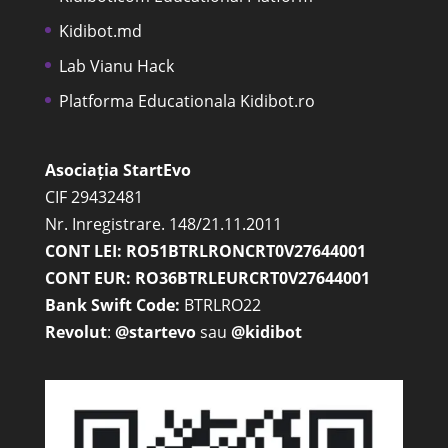
Kidibot.md
Lab Vianu Hack
Platforma Educationala Kidibot.ro
Asociația StartEvo
CIF 29432481
Nr. Inregistrare. 148/21.11.2011
CONT LEI: RO51BTRLRONCRT0V27644001
CONT EUR: RO36BTRLEURCRT0V27644001
Bank Swift Code:
BTRLRO22
Revolut
:
@startevo
sau
@kidibot