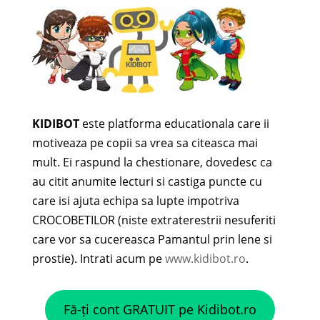
KIDIBOT
este platforma educationala care ii
motiveaza pe copii sa vrea sa citeasca mai
mult. Ei raspund la chestionare, dovedesc ca
au citit anumite lecturi si castiga puncte cu
care isi ajuta echipa sa lupte impotriva
CROCOBETILOR (niste extraterestrii nesuferiti
care vor sa cucereasca Pamantul prin lene si
prostie). Intrati acum pe
www.kidibot.ro
.
Fă-ți cont GRATUIT pe Kidibot.ro