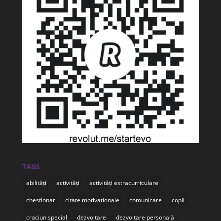
TAGS
abilități
activități
activități extracurriculare
chestionar
citate motivationale
comunicare
copii
craciun special
dezvoltare
dezvoltare personală