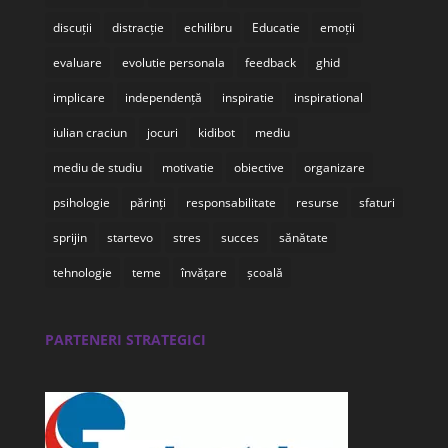
discuții
distracție
echilibru
Educatie
emoții
evaluare
evolutie personala
feedback
ghid
implicare
independență
inspiratie
inspirational
iulian craciun
jocuri
kidibot
mediu
mediu de studiu
motivatie
obiective
organizare
psihologie
părinți
responsabilitate
resurse
sfaturi
sprijin
startevo
stres
succes
sănătate
tehnologie
teme
învățare
școală
PARTENERI STRATEGICI