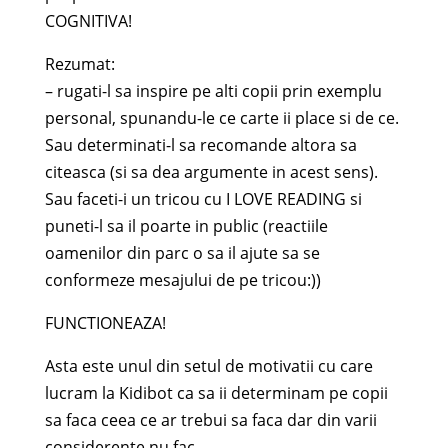
COGNITIVA!
Rezumat:
– rugati-l sa inspire pe alti copii prin exemplu
personal, spunandu-le ce carte ii place si de ce.
Sau determinati-l sa recomande altora sa
citeasca (si sa dea argumente in acest sens).
Sau faceti-i un tricou cu I LOVE READING si
puneti-l sa il poarte in public (reactiile
oamenilor din parc o sa il ajute sa se
conformeze mesajului de pe tricou:))
FUNCTIONEAZA!
Asta este unul din setul de motivatii cu care
lucram la Kidibot ca sa ii determinam pe copii
sa faca ceea ce ar trebui sa faca dar din varii
considerente nu fac