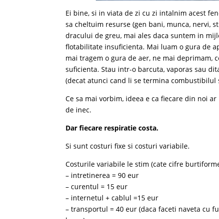
Ei bine, si in viata de zi cu zi intalnim acest
sa cheltuim resurse (gen bani, munca, nervi, st
dracului de greu, mai ales daca suntem in mij
flotabilitate insuficienta. Mai luam o gura de 
mai tragem o gura de aer, ne mai deprimam, ce s
suficienta. Stau intr-o barcuta, vaporas sau dit
(decat atunci cand li se termina combustibilul
Ce sa mai vorbim, ideea e ca fiecare din noi ar 
de inec.
Dar fiecare respiratie costa.
Si sunt costuri fixe si costuri variabile.
Costurile variabile le stim (cate cifre burtiforme
– intretinerea = 90 eur
– curentul = 15 eur
– internetul + cablul =15 eur
– transportul = 40 eur (daca faceti naveta cu f