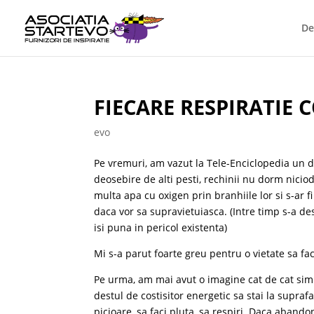
De
FIECARE RESPIRATIE 
evo
Pe vremuri, am vazut la Tele-Enciclopedia un 
deosebire de alti pesti, rechinii nu dorm niciod
multa apa cu oxigen prin branhiile lor si s-ar 
daca vor sa supravietuiasca. (Intre timp s-a de
isi puna in pericol existenta)
Mi s-a parut foarte greu pentru o vietate sa fac
Pe urma, am mai avut o imagine cat de cat simi
destul de costisitor energetic sa stai la suprafa
picioare, sa faci pluta, sa respiri. Daca abando