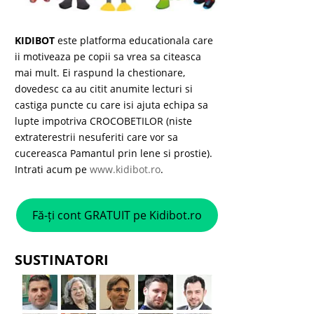
KIDIBOT
este platforma educationala care
ii motiveaza pe copii sa vrea sa citeasca
mai mult. Ei raspund la chestionare,
dovedesc ca au citit anumite lecturi si
castiga puncte cu care isi ajuta echipa sa
lupte impotriva CROCOBETILOR (niste
extraterestrii nesuferiti care vor sa
cucereasca Pamantul prin lene si prostie).
Intrati acum pe
www.kidibot.ro
.
Fă-ți cont GRATUIT pe Kidibot.ro
SUSTINATORI