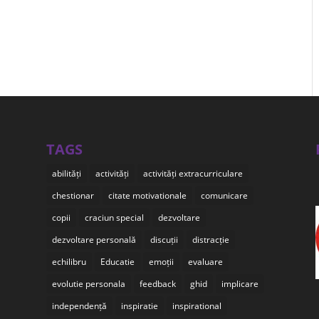
TAGS
abilități
activități
activități extracurriculare
chestionar
citate motivationale
comunicare
copii
craciun special
dezvoltare
dezvoltare personală
discuții
distracție
echilibru
Educatie
emoții
evaluare
evolutie personala
feedback
ghid
implicare
independență
inspiratie
inspirational