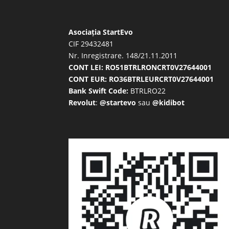
Asociația StartEvo
CIF 29432481
Nr. Inregistrare. 148/21.11.2011
CONT LEI: RO51BTRLRONCRT0V27644001
CONT EUR: RO36BTRLEURCRT0V27644001
Bank Swift Code:
BTRLRO22
Revolut
:
@startevo
sau
@kidibot