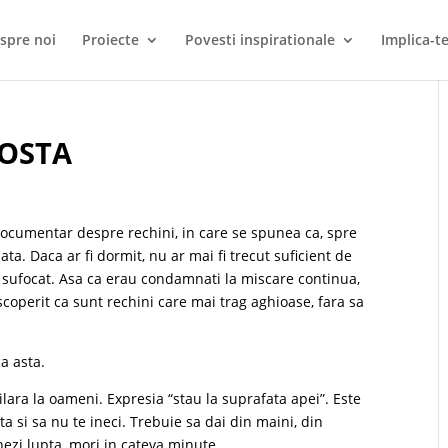
spre noi
Proiecte
Povesti inspirationale
Implica-te
COSTA
documentar despre rechini, in care se spunea ca, spre
ata. Daca ar fi dormit, nu ar mai fi trecut suficient de
fi sufocat. Asa ca erau condamnati la miscare continua,
scoperit ca sunt rechini care mai trag aghioase, fara sa
a asta.
lara la oameni. Expresia “stau la suprafata apei”. Este
ta si sa nu te ineci. Trebuie sa dai din maini, din
nezi lupta, mori in cateva minute.