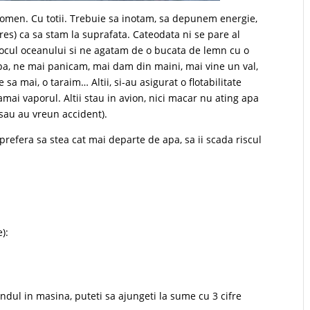
 fenomen. Cu totii. Trebuie sa inotam, sa depunem energie,
res) ca sa stam la suprafata. Cateodata ni se pare al
locul oceanului si ne agatam de o bucata de lemn cu o
apa, ne mai panicam, mai dam din maini, mai vine un val,
a mai, o taraim… Altii, si-au asigurat o flotabilitate
amai vaporul. Altii stau in avion, nici macar nu ating apa
 sau au vreun accident).
prefera sa stea cat mai departe de apa, sa ii scada riscul
):
undul in masina, puteti sa ajungeti la sume cu 3 cifre