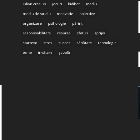
iulian craciun
jocuri
kidibot
mediu
mediu de studiu
motivatie
obiective
organizare
psihologie
părinți
responsabilitate
resurse
sfaturi
sprijin
startevo
stres
succes
sănătate
tehnologie
teme
învățare
școală