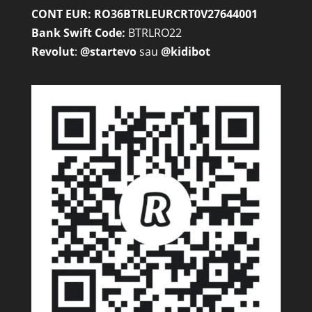
CONT EUR: RO36BTRLEURCRT0V27644001
Bank Swift Code:
BTRLRO22
Revolut
:
@startevo
sau
@kidibot