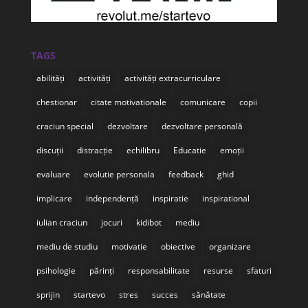
TAGS
abilități
activități
activități extracurriculare
chestionar
citate motivationale
comunicare
copii
craciun special
dezvoltare
dezvoltare personală
discuții
distracție
echilibru
Educatie
emoții
evaluare
evolutie personala
feedback
ghid
implicare
independență
inspiratie
inspirational
iulian craciun
jocuri
kidibot
mediu
mediu de studiu
motivatie
obiective
organizare
psihologie
părinți
responsabilitate
resurse
sfaturi
sprijin
startevo
stres
succes
sănătate