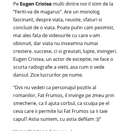
Pe
Eugen Cristea
multi dintre noi il stim de la
“Feriti-va de magarus”. Are un monolog
fascinant, despre viata, reusite, sfaturi si
concluzii de o viata. Poate putin cam pesimist,
mai ales fata de videourile cu care v-am
obisnuit, dar viata nu inseamna numai
crestere, succese, ci si greutati, lupte, invingeri.
Eugen Cristea, un actor de exceptie, ne face o
scurta radiografie a vietii, asa cum o vede
dansul. Zice lucrurilor pe nume.
“Dvs nu vedeti ca personajul pozitiv al
romanilor, Fat Frumos, il invinge pe zmeu prin
smecherie, ca il ajuta corbul, ca scuipa pe el
ceva care ii permite lui Fat Frumos sa ii taie
capul? Astia suntem, cu astia defilam :))”