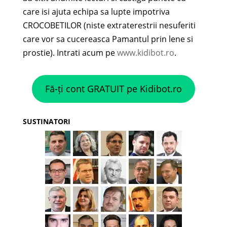
care isi ajuta echipa sa lupte impotriva
CROCOBETILOR (niste extraterestrii nesuferiti
care vor sa cucereasca Pamantul prin lene si
prostie). Intrati acum pe
www.kidibot.ro
.
Fă-ți cont GRATUIT pe Kidibot.ro
SUSTINATORI