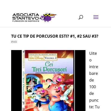
TU CE TIP DE PORCUSOR ESTI? #1, #2 SAU #3?
evo
Uite
o
intre
bare
de
100
de
punc
te: Tu