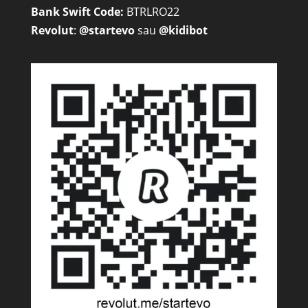
Bank Swift Code:
BTRLRO22
Revolut
:
@startevo
sau
@kidibot