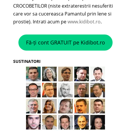
CROCOBETILOR (niste extraterestrii nesuferiti
care vor sa cucereasca Pamantul prin lene si
prostie). Intrati acum pe
www.kidibot.ro
.
Fă-ți cont GRATUIT pe Kidibot.ro
SUSTINATORI