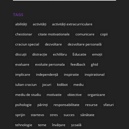
TAGS
abilități
activități
activități extracurriculare
chestionar
citate motivationale
comunicare
copii
craciun special
dezvoltare
dezvoltare personală
discuții
distracție
echilibru
Educatie
emoții
evaluare
evolutie personala
feedback
ghid
implicare
independență
inspiratie
inspirational
iulian craciun
jocuri
kidibot
mediu
mediu de studiu
motivatie
obiective
organizare
psihologie
părinți
responsabilitate
resurse
sfaturi
sprijin
startevo
stres
succes
sănătate
tehnologie
teme
învățare
școală