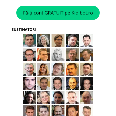
Fă-ți cont GRATUIT pe Kidibot.ro
SUSTINATORI