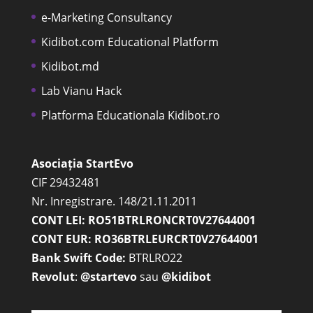
e-Marketing Consultancy
Kidibot.com Educational Platform
Kidibot.md
Lab Vianu Hack
Platforma Educationala Kidibot.ro
Asociația StartEvo
CIF 29432481
Nr. Inregistrare. 148/21.11.2011
CONT LEI: RO51BTRLRONCRT0V27644001
CONT EUR: RO36BTRLEURCRT0V27644001
Bank Swift Code:
BTRLRO22
Revolut
:
@startevo
sau
@kidibot