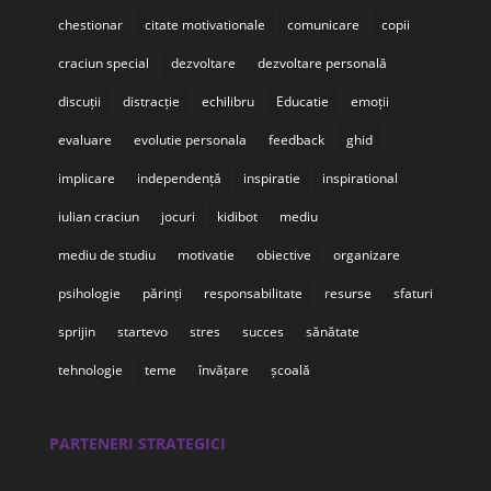
chestionar
citate motivationale
comunicare
copii
craciun special
dezvoltare
dezvoltare personală
discuții
distracție
echilibru
Educatie
emoții
evaluare
evolutie personala
feedback
ghid
implicare
independență
inspiratie
inspirational
iulian craciun
jocuri
kidibot
mediu
mediu de studiu
motivatie
obiective
organizare
psihologie
părinți
responsabilitate
resurse
sfaturi
sprijin
startevo
stres
succes
sănătate
tehnologie
teme
învățare
școală
PARTENERI STRATEGICI