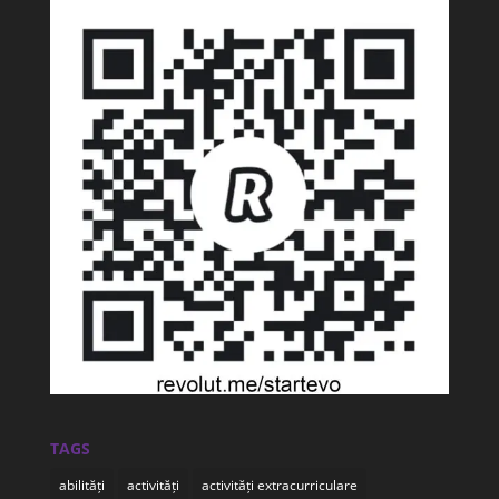
TAGS
abilități
activități
activități extracurriculare