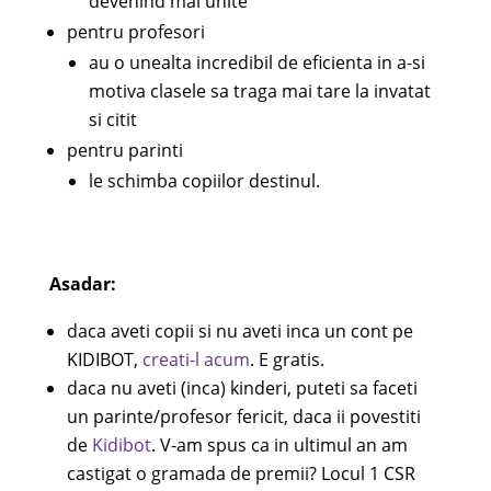
devenind mai unite
pentru profesori
au o unealta incredibil de eficienta in a-si
motiva clasele sa traga mai tare la invatat
si citit
pentru parinti
le schimba copiilor destinul.
Asadar:
daca aveti copii si nu aveti inca un cont pe
KIDIBOT,
creati-l acum
. E gratis.
daca nu aveti (inca) kinderi, puteti sa faceti
un parinte/profesor fericit, daca ii povestiti
de
Kidibot
. V-am spus ca in ultimul an am
castigat o gramada de premii? Locul 1 CSR