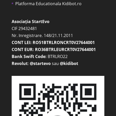
Platforma Educationala Kidibot.ro
Asociația StartEvo
CIF 29432481
Nr. Inregistrare. 148/21.11.2011
CONT LEI: RO51BTRLRONCRT0V27644001
CONT EUR: RO36BTRLEURCRT0V27644001
Bank Swift Code:
BTRLRO22
Revolut
:
@startevo
sau
@kidibot