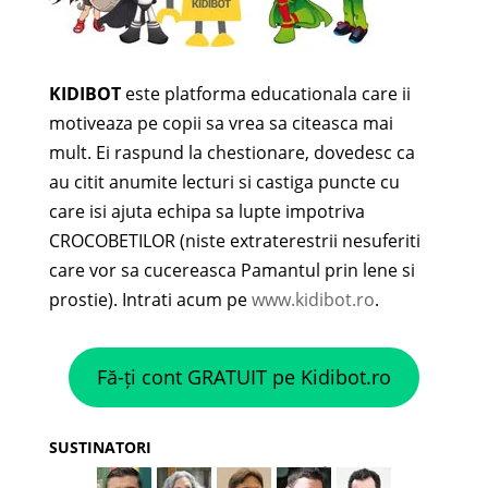
KIDIBOT
este platforma educationala care ii
motiveaza pe copii sa vrea sa citeasca mai
mult. Ei raspund la chestionare, dovedesc ca
au citit anumite lecturi si castiga puncte cu
care isi ajuta echipa sa lupte impotriva
CROCOBETILOR (niste extraterestrii nesuferiti
care vor sa cucereasca Pamantul prin lene si
prostie). Intrati acum pe
www.kidibot.ro
.
Fă-ți cont GRATUIT pe Kidibot.ro
SUSTINATORI