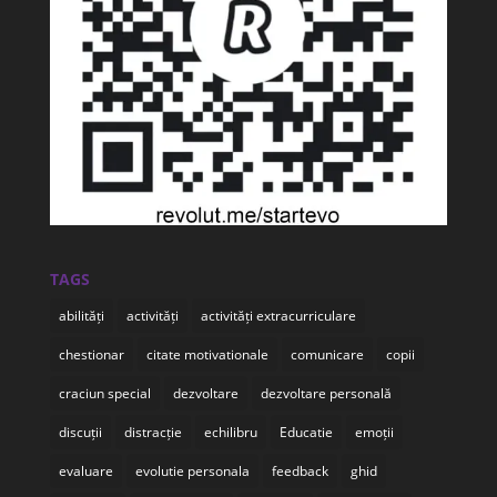
TAGS
abilități
activități
activități extracurriculare
chestionar
citate motivationale
comunicare
copii
craciun special
dezvoltare
dezvoltare personală
discuții
distracție
echilibru
Educatie
emoții
evaluare
evolutie personala
feedback
ghid