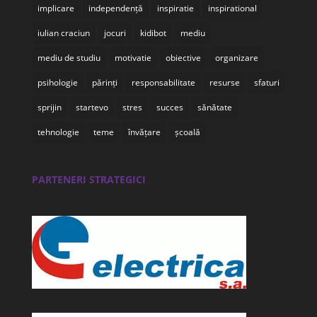
implicare
independență
inspiratie
inspirational
iulian craciun
jocuri
kidibot
mediu
mediu de studiu
motivatie
obiective
organizare
psihologie
părinți
responsabilitate
resurse
sfaturi
sprijin
startevo
stres
succes
sănătate
tehnologie
teme
învățare
școală
PARTENERI STRATEGICI