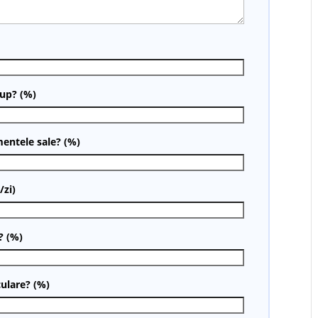
rup? (%)
entele sale? (%)
/zi)
? (%)
culare? (%)