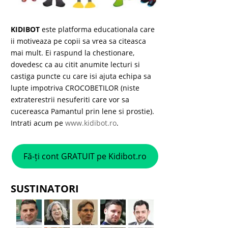
KIDIBOT
este platforma educationala care
ii motiveaza pe copii sa vrea sa citeasca
mai mult. Ei raspund la chestionare,
dovedesc ca au citit anumite lecturi si
castiga puncte cu care isi ajuta echipa sa
lupte impotriva CROCOBETILOR (niste
extraterestrii nesuferiti care vor sa
cucereasca Pamantul prin lene si prostie).
Intrati acum pe
www.kidibot.ro
.
Fă-ți cont GRATUIT pe Kidibot.ro
SUSTINATORI