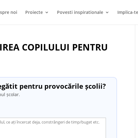
spre noi
Proiecte
Povesti inspirationale
Implica-te
IREA COPILULUI PENTRU
egătit pentru provocările școlii?
ul școlar.