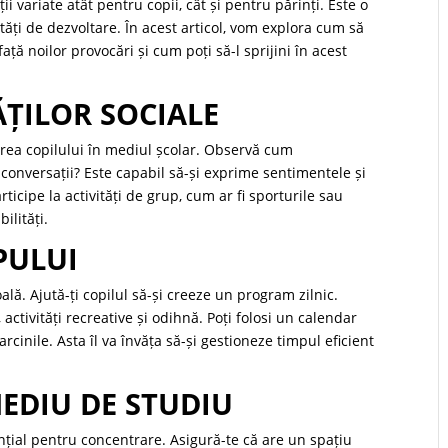
 variate atât pentru copii, cât și pentru părinți. Este o
tăți de dezvoltare. În acest articol, vom explora cum să
ață noilor provocări și cum poți să-l sprijini în acest
ĂȚILOR SOCIALE
area copilului în mediul școlar. Observă cum
e conversații? Este capabil să-și exprime sentimentele și
rticipe la activități de grup, cum ar fi sporturile sau
ilități.
PULUI
lă. Ajută-ți copilul să-și creeze un program zilnic.
activități recreative și odihnă. Poți folosi un calendar
arcinile. Asta îl va învăța să-și gestioneze timpul eficient
MEDIU DE STUDIU
nțial pentru concentrare. Asigură-te că are un spațiu