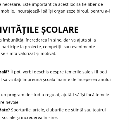
 necesare. Este important ca acest loc să fie liber de
 mobile. Încurajează-l să își organizeze biroul, pentru a-l
TIVITĂȚILE ȘCOLARE
va îmbunătăți încrederea în sine, dar va ajuta și la
să participe la proiecte, competiții sau evenimente.
ă se simtă valorizat și motivat.
oală?
Îi poți vorbi deschis despre temerile sale și îl poți
til să vizitați împreună școala înainte de începerea anului
 un program de studiu regulat, ajută-l să își facă temele
are nevoie.
date?
Sporturile, artele, cluburile de știință sau teatrul
 sociale și încrederea în sine.