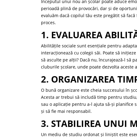
Începutul unui nou an școlar poate aduce emoții
perioadă plină de provocări, dar și de oportuni
evaluăm dacă copilul tău este pregătit să facă f
proces.
1. EVALUAREA ABILIT
Abilitățile sociale sunt esențiale pentru adapt
interacționează cu colegii săi. Poate să inițiez
să asculte pe alții? Dacă nu, încurajează-l să pa
cluburile școlare, unde poate dezvolta aceste ab
2. ORGANIZAREA TIM
O bună organizare este cheia succesului în școa
Acesta ar trebui să includă timp pentru studiu, 
sau o aplicație pentru a-l ajuta să-și planifice s
și să fie mai responsabil.
3. STABILIREA UNUI 
Un mediu de studiu ordonat și liniștit este ese