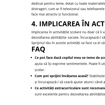
dedicat pentru teme, dotat cu toate materialele
distrageri, cum ar fi televizorul sau telefoanele
face mai atractiv și funcțional.
4. IMPLICAREA ÎN AC
Implicarea în activitățile școlare nu doar că îi 
dezvoltarea abilităților sociale. Încurajează-l 
Sprijinul tău în aceste activități va face ca el s
FAQ
Ce pot face dacă copilul meu se teme de șc
ajuta să își exprime sentimentele. Poate fi u
școlar.
Cum pot sprijini învățarea acasă?
Stabilește
și încurajează-l să ceară ajutor atunci când 
Ce activități extracurriculare sunt recoman
sunt excelente pentru dezvoltarea abilităților