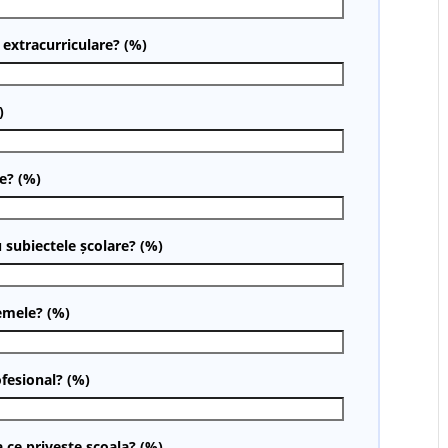
i extracurriculare? (%)
)
e? (%)
 subiectele școlare? (%)
temele? (%)
ofesional? (%)
a ce privește școala? (%)