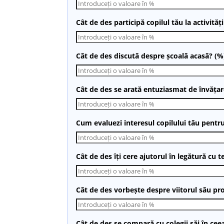
Cât de des participă copilul tău la activităț
Cât de des discută despre școală acasă? (%
Cât de des se arată entuziasmat de învățar
Cum evaluezi interesul copilului tău pentru
Cât de des îți cere ajutorul în legătură cu 
Cât de des vorbește despre viitorul său pr
Cât de des se compară cu colegii săi în cee